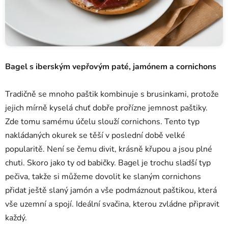
Bagel s iberským vepřovým paté, jamónem a cornichons
Tradičně se mnoho paštik kombinuje s brusinkami, protože
jejich mírně kyselá chuť dobře prořízne jemnost paštiky.
Zde tomu samému účelu slouží cornichons. Tento typ
nakládaných okurek se těší v poslední době velké
popularitě. Není se čemu divit, krásně křupou a jsou plné
chuti. Skoro jako ty od babičky. Bagel je trochu sladší typ
pečiva, takže si můžeme dovolit ke slaným cornichons
přidat ještě slaný jamón a vše podmáznout paštikou, která
vše uzemní a spojí. Ideální svačina, kterou zvládne připravit
každý.