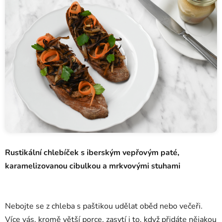
Rustikální chlebíček s iberským vepřovým paté,
karamelizovanou cibulkou a mrkvovými stuhami
Nebojte se z chleba s paštikou udělat oběd nebo večeři.
Více vás, kromě větší porce, zasytí i to, když přidáte nějakou