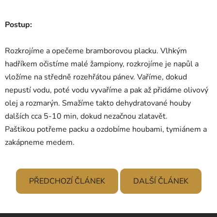
Postup:
Rozkrojíme a opečeme bramborovou placku. Vlhkým
hadříkem očistíme malé žampiony, rozkrojíme je napůl a
vložíme na středně rozehřátou pánev. Vaříme, dokud
nepustí vodu, poté vodu vyvaříme a pak až přidáme olivový
olej a rozmarýn. Smažíme takto dehydratované houby
dalších cca 5-10 min, dokud nezačnou zlatavět.
Paštikou potřeme packu a ozdobíme houbami, tymiánem a
zakápneme medem.
PŘEDCHOZÍ ČLÁNEK
DALŠÍ ČLÁNEK