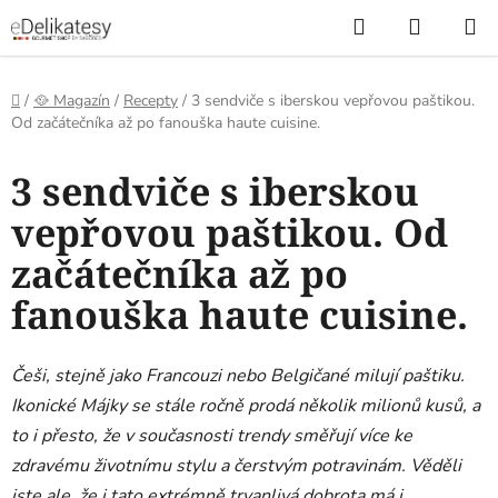
Přejít
Hledat
NÁKUP
na
KOŠÍK
obsah
Domů
/
🥘 Magazín
/
Recepty
/
3 sendviče s iberskou vepřovou paštikou.
Od začátečníka až po fanouška haute cuisine.
3 sendviče s iberskou
vepřovou paštikou. Od
začátečníka až po
fanouška haute cuisine.
Češi, stejně jako Francouzi nebo Belgičané milují paštiku.
Ikonické Májky se stále ročně prodá několik milionů kusů, a
to i přesto, že v současnosti trendy směřují více ke
zdravému životnímu stylu a čerstvým potravinám. Věděli
jste ale, že i tato extrémně trvanlivá dobrota má i