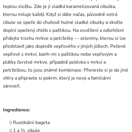
teplou složku. Zde je jí sladká karamelizovaná cibulka,
kterou miluje každý. Když si dáte načas, původně ostrá
cibule se speče do chuťově hutné sladké cibulky a skvěle
doplní opečený chléb s paštikou. Na osvěžení a odlehčení
přidejte trochu mrkve a petrželky — zeleniny, kterou si lze
představit jako doplněk vepřového v jiných jídlech. Pečené
vepřové s mrkví, banh-mi s paštikou nebo vepřovým a
plátky čerstvé mrkve, případně polévka s mrkví a
petrželkou, to jsou známé kombinace. Přeneste si je do jiné
sféry a připravte si pokrm, který je nový a familiární
zároveň.
Ingredience:
Rustikální bageta
1 a ½ cibule