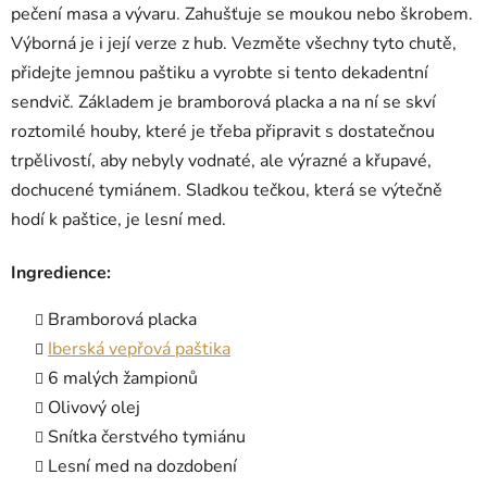
pečení masa a vývaru. Zahušťuje se moukou nebo škrobem.
Výborná je i její verze z hub. Vezměte všechny tyto chutě,
přidejte jemnou paštiku a vyrobte si tento dekadentní
sendvič. Základem je bramborová placka a na ní se skví
roztomilé houby, které je třeba připravit s dostatečnou
trpělivostí, aby nebyly vodnaté, ale výrazné a křupavé,
dochucené tymiánem. Sladkou tečkou, která se výtečně
hodí k paštice, je lesní med.
Ingredience:
Bramborová placka
Iberská vepřová paštika
6 malých žampionů
Olivový olej
Snítka čerstvého tymiánu
Lesní med na dozdobení