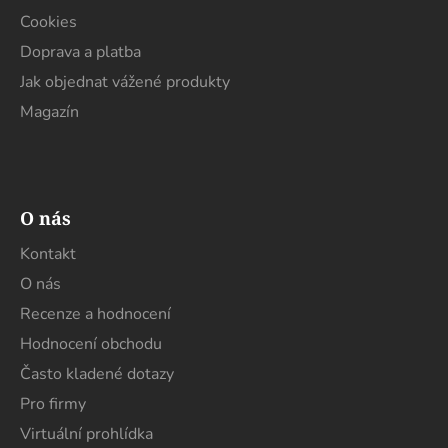
v
Cookies
ý
Doprava a platba
p
i
Jak objednat vážené produkty
s
Magazín
u
O nás
Kontakt
O nás
Recenze a hodnocení
Hodnocení obchodu
Často kladené dotazy
Pro firmy
Virtuální prohlídka