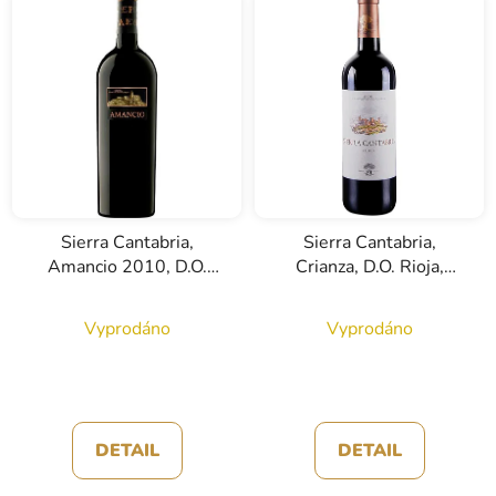
n
í
p
r
o
d
u
k
Sierra Cantabria,
Sierra Cantabria,
t
Amancio 2010, D.O.
Crianza, D.O. Rioja,
ů
Rioja, červené víno, 3l
červené víno, 3l
Vyprodáno
Vyprodáno
DETAIL
DETAIL