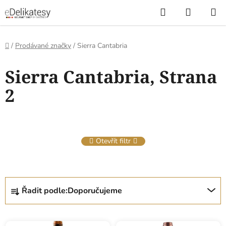
Přejít
Hledat
NÁKUP
na
KOŠÍK
obsah
Domů
/
Prodávané značky
/
Sierra Cantabria
V
Sierra Cantabria
, Strana
ý
p
2
i
s
p
r
Otevřít filtr
o
d
u
Ř
k
Řadit podle:
Doporučujeme
a
t
z
ů
e