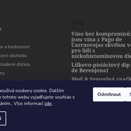
l
á
d
s
Blog
a
t
c
Víno bez kompromisů:
í
jsou vína z Pago de
p
Carraovejas skvělou 
e a hodnocení
pro lidi s
r
ení obchodu
nízkohistaminovou di
v
k
kladené dotazy
Lilkovo-pistáciový dip
y
de Berenjena)
rmy
v
Med & řemeslná znač
ní prohlídka
ý
artMuria – sladký pří
p
harmonie přírody a l
oužívá soubory cookie. Dalším
Odmítnout
i
 tohoto webu vyjadřujete souhlas s
s
váním.. Více informací
zde
.
u
Maximální spokojenost, sehnal jsem zde lahev
která se nikde jinde v Čechách sehnat nedá.
í
Perfektně zabaleno i doručeno. Děkuji
Milan Esender
24 Července 2026
hrazena.
Upravit nastavení cookies