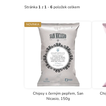
o
Stránka
1
z
1
-
6
položek celkem
d
u
k
NOVINKA
t
ů
Chipsy s černým pepřem, San
Chi
Nicasio, 150g