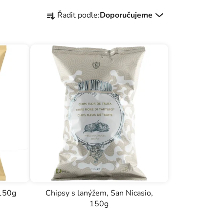
Ř
Řadit podle:
Doporučujeme
a
z
e
n
í
p
r
o
d
u
k
t
ů
 150g
Chipsy s lanýžem, San Nicasio,
150g