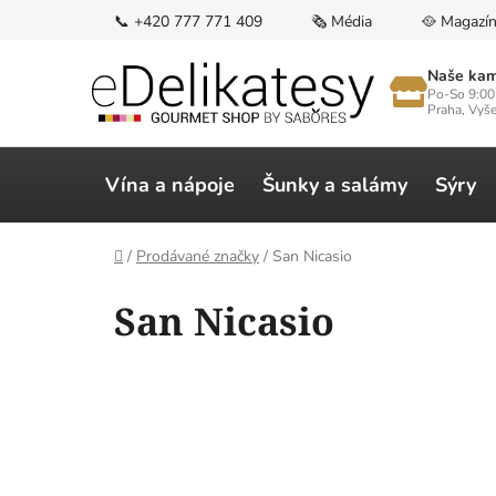
Přejít
📞 +420 777 771 409
🗞️ Média
🥘 Magazí
na
obsah
Naše kam
Po-So 9:00
Praha, Vyš
Vína a nápoje
Šunky a salámy
Sýry
Domů
/
Prodávané značky
/
San Nicasio
V
San Nicasio
ý
p
i
s
p
r