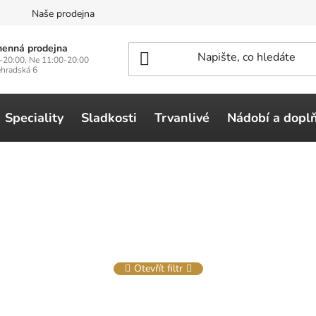
n
Naše prodejna
enná prodejna
-20:00, Ne 11:00-20:00
ehradská 6
Speciality
Sladkosti
Trvanlivé
Nádobí a dopl
Otevřít filtr