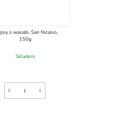
psy s wasabi, San Nicasio,
150g
Skladem
O
v