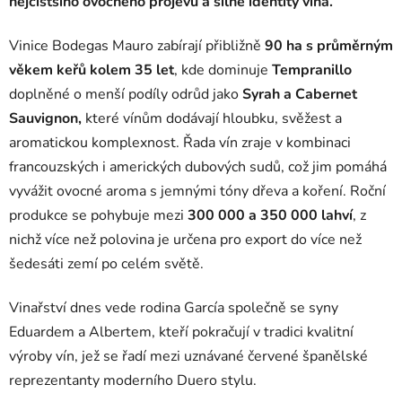
nejčistšího ovocného projevu a silné identity vína.
Vinice Bodegas Mauro zabírají přibližně
90 ha s průměrným
věkem keřů kolem 35 let
, kde dominuje
Tempranillo
doplněné o menší podíly odrůd jako
Syrah a Cabernet
Sauvignon,
které vínům dodávají hloubku, svěžest a
aromatickou komplexnost. Řada vín zraje v kombinaci
francouzských i amerických dubových sudů, což jim pomáhá
vyvážit ovocné aroma s jemnými tóny dřeva a koření. Roční
produkce se pohybuje mezi
300 000 a 350 000 lahví
, z
nichž více než polovina je určena pro export do více než
šedesáti zemí po celém světě.
Vinařství dnes vede rodina García společně se syny
Eduardem a Albertem, kteří pokračují v tradici kvalitní
výroby vín, jež se řadí mezi uznávané červené španělské
reprezentanty moderního Duero stylu.