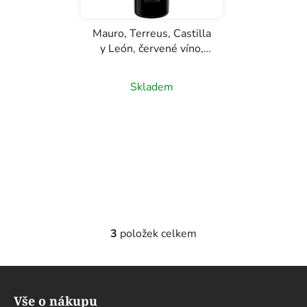
Mauro, Terreus, Castilla
y León, červené víno,
0,75l
Skladem
3
položek celkem
O
v
l
Z
á
á
d
Vše o nákupu