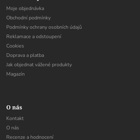
p
a
a
Moje objednávka
c
t
í
Obchodní podmínky
í
p
Podmínky ochrany osobních údajů
r
Reklamace a odstoupení
v
k
Cookies
y
Doprava a platba
v
Jak objednat vážené produkty
ý
p
Magazín
i
s
u
O nás
Kontakt
O nás
Recenze a hodnocení