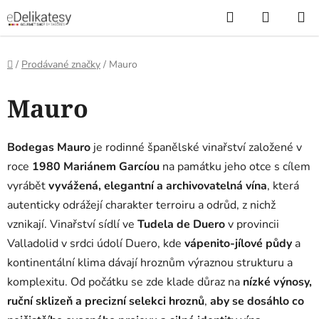
Přejít
Hledat
NÁKUP
na
KOŠÍK
obsah
Domů
/
Prodávané značky
/
Mauro
V
Mauro
ý
p
i
Bodegas Mauro
je rodinné španělské vinařství založené v
s
roce
1980 Mariánem Garcíou
na památku jeho otce s cílem
p
vyrábět
vyvážená, elegantní a archivovatelná vína
, která
r
autenticky odrážejí charakter terroiru a odrůd, z nichž
o
vznikají. Vinařství sídlí ve
Tudela de Duero
v provincii
d
Valladolid v srdci údolí Duero, kde
vápenito-jílové půdy
a
u
kontinentální klima dávají hroznům výraznou strukturu a
k
komplexitu. Od počátku se zde klade důraz na
nízké výnosy,
t
ruční sklizeň a precizní selekci hroznů
,
aby se dosáhlo co
ů