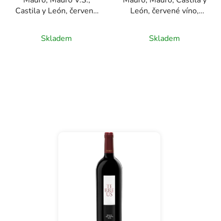
t
Castila y León, červené
León, červené víno,
ů
víno, 0,75l
0,75l
Skladem
Skladem