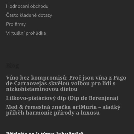
Hodnocení obchodu
Často kladené dotazy
Pro firmy
Virtuální prohlídka
Blog
Víno bez kompromisů: Proč jsou vína z Pago
de Carraovejas skvělou volbou pro lidi s
nízkohistaminovou dietou
Lilkovo-pistáciový dip (Dip de Berenjena)
Med & řemeslná značka artMuria – sladký
příběh harmonie přírody a luxusu
Přidejte se k týmu labužníků