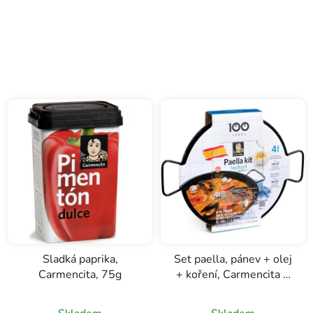
Sladká paprika,
Set paella, pánev + olej
Carmencita, 75g
+ koření, Carmencita 4
porce