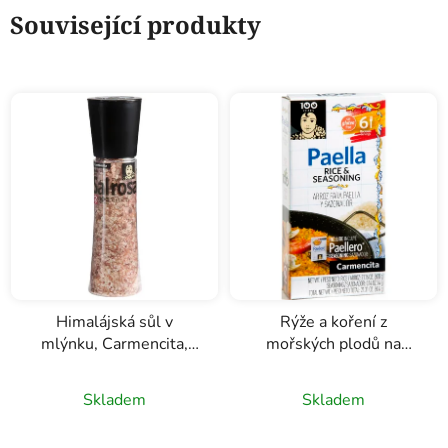
Související produkty
Himalájská sůl v
Rýže a koření z
mlýnku, Carmencita,
mořských plodů na
370g
paellu, Carmencita,
604g
Skladem
Skladem