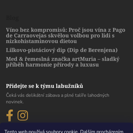
Blog
Víno bez kompromisů: Proč jsou vína z Pago
de Carraovejas skvělou volbou pro lidi s
nízkohistaminovou dietou
Lilkovo-pistáciový dip (Dip de Berenjena)
Med & řemeslná značka artMuria – sladký
příběh harmonie přírody a luxusu
Přidejte se k týmu labužníků
Čeká vás delikátní zábava a plné talíře lahodných
novinek.
Tento web používá soubory cookie. Dalším procházením