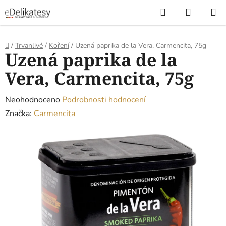
Přejít
Hledat
NÁKUP
na
KOŠÍK
obsah
Domů
/
Trvanlivé
/
Koření
/
Uzená paprika de la Vera, Carmencita, 75g
Uzená paprika de la
Vera, Carmencita, 75g
Průměrné
Neohodnoceno
Podrobnosti hodnocení
hodnocení
Značka:
Carmencita
produktu
je
0,0
z
5
hvězdiček.