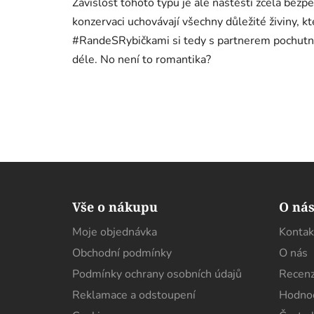
Závislost tohoto typu je ale naštěstí zcela bez
konzervaci uchovávají všechny důležité živiny, 
#RandeSRybičkami si tedy s partnerem pochutnáte,
déle. No není to romantika?
Z
á
Vše o nákupu
O ná
p
Moje objednávka
Kontak
a
Obchodní podmínky
O nás
t
í
Podmínky ochrany osobních údajů
Recenz
Reklamace a odstoupení
Hodnoc