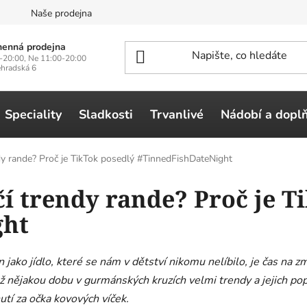
n
Naše prodejna
enná prodejna
-20:00, Ne 11:00-20:00
ehradská 6
Speciality
Sladkosti
Trvanlivé
Nádobí a dopl
dy rande? Proč je TikTok posedlý #TinnedFishDateNight
í trendy rande? Proč je T
ght
jako jídlo, které se nám v dětství nikomu nelíbilo, je čas na z
 nějakou dobu v gurmánských kruzích velmi trendy a jejich popul
utí za očka kovových víček.