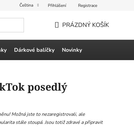
Čeština
Přihlášení
Registrace
PRÁZDNÝ KOŠÍK
NÁKUPNÍ
KOŠÍK
ňky
Dárkové balíčky
Novinky
ikTok posedlý
měnu! Možná jste to nezaregistrovali, ale
arita stále stoupá. Jsou totiž zdravé a připravit