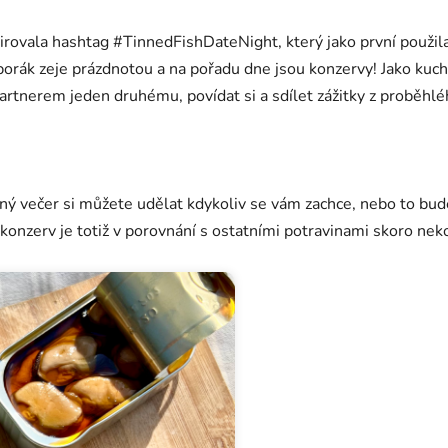
irovala hashtag #TinnedFishDateNight, který jako první použil
porák zeje prázdnotou a na pořadu dne jsou konzervy! Jako kuch
partnerem jeden druhému, povídat si a sdílet zážitky z proběhlé
něný večer si můžete udělat kdykoliv se vám zachce, nebo to bu
konzerv je totiž v porovnání s ostatními potravinami skoro nek