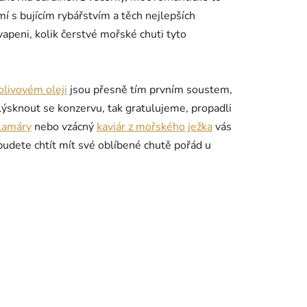
 s bujícím rybářstvím a těch nejlepších
apeni, kolik čerstvé mořské chuti tyto
olivovém oleji
jsou přesně tím prvním soustem,
lýsknout se konzervu, tak gratulujeme, propadli
lamáry
nebo vzácný
kaviár z mořského ježka
vás
budete chtít mít své oblíbené chutě pořád u