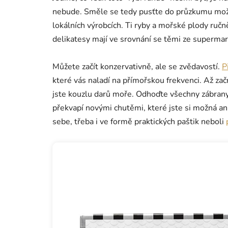
nebude. Směle se tedy pusťte do průzkumu možno
lokálních výrobcích. Ti ryby a mořské plody ruč
delikatesy mají ve srovnání se těmi ze supermark
Můžete začít konzervativně, ale se zvědavostí.
P
které vás naladí na přímořskou frekvenci. Až za
jste kouzlu darů moře. Odhoďte všechny zábran
překvapí novými chutěmi, které jste si možná an
sebe, třeba i ve formě praktických paštik neboli