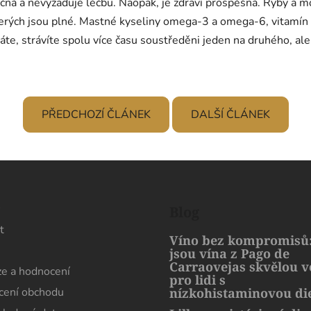
pečná a nevyžaduje léčbu. Naopak, je zdraví prospěšná. Ryby a 
kterých jsou plné. Mastné kyseliny omega-3 a omega-6, vitamín D
 strávíte spolu více času soustředěni jeden na druhého, ale ta
PŘEDCHOZÍ ČLÁNEK
DALŠÍ ČLÁNEK
s
Blog
t
Víno bez kompromisů:
jsou vína z Pago de
Carraovejas skvělou 
e a hodnocení
pro lidi s
ení obchodu
nízkohistaminovou di