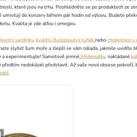
stí, které jsou na trhu. Poohlédněte se po produktech ze zemí
ně umisťují do konzerv během pár hodin od výlovu. Budete překv
etu. Kvalita je zde alfou i omegou.
ikantní sardinky
,
kvalitní žlutoploutvý tuňák
nebo
chobotnice v 
čnete slyšet šum moře a zlepší se vám nálada, jakmile uvidíte b
y a experimentujte! Sametově jemné
hřebenatky
, nakládané
ka
i předtím nedokázali představit. Až vaše nová obsese pokročí, 
paté
.