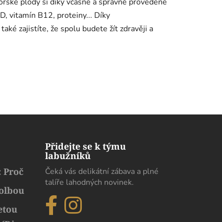
mořské plody si díky včasné a správně provedené
, vitamín B12, proteiny... Díky
ké zajistíte, že spolu budete žít zdravěji a
Přidejte se k týmu
labužníků
 Proč
Čeká vás delikátní zábava a plné
talíře lahodných novinek.
volbou
etou