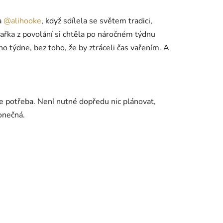
a
@alihooke
, když sdílela se světem tradici,
ařka z povolání si chtěla po náročném týdnu
ho týdne, bez toho, že by ztráceli čas vařením. A
de potřeba. Není nutné dopředu nic plánovat,
onečná.