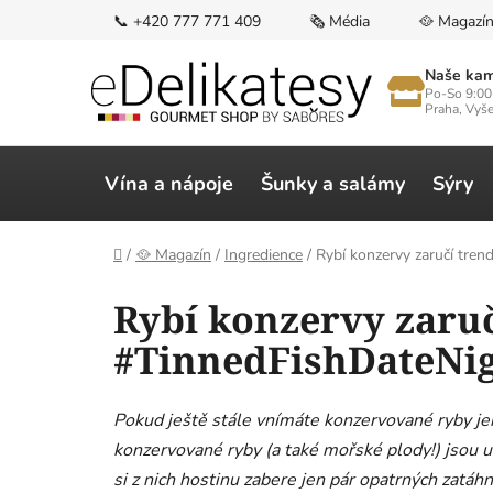
Přejít
📞 +420 777 771 409
🗞️ Média
🥘 Magazí
na
obsah
Naše kam
Po-So 9:00
Praha, Vyš
Vína a nápoje
Šunky a salámy
Sýry
Domů
/
🥘 Magazín
/
Ingredience
/
Rybí konzervy zaručí tren
Rybí konzervy zaruč
#TinnedFishDateNi
Pokud ještě stále vnímáte konzervované ryby jen 
konzervované ryby (a také mořské plody!) jsou už
si z nich hostinu zabere jen pár opatrných zatáhn