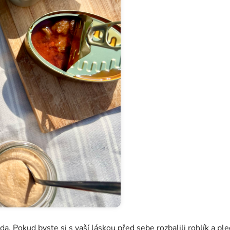
uda. Pokud byste si s vaší láskou před sebe rozbalili rohlík a 