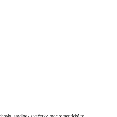
plechovku sardinek z večerky, moc romantické to