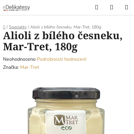
Přejít
Hledat
NÁKUP
na
KOŠÍK
obsah
Domů
/
Speciality
/
Alioli z bílého česneku, Mar-Tret, 180g
Alioli z bílého česneku,
Mar-Tret, 180g
Průměrné
Neohodnoceno
Podrobnosti hodnocení
hodnocení
Značka:
Mar-Tret
produktu
je
0,0
z
5
hvězdiček.