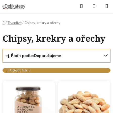
Přejít
Hledat
NÁKUP
na
KOŠÍK
obsah
Domů
/
Trvanlivé
/
Chipsy, krekry a ořechy
Chipsy, krekry a ořechy
Ř
Řadit podle:
Doporučujeme
a
z
e
Otevřít filtr
n
V
í
ý
p
p
r
i
o
s
d