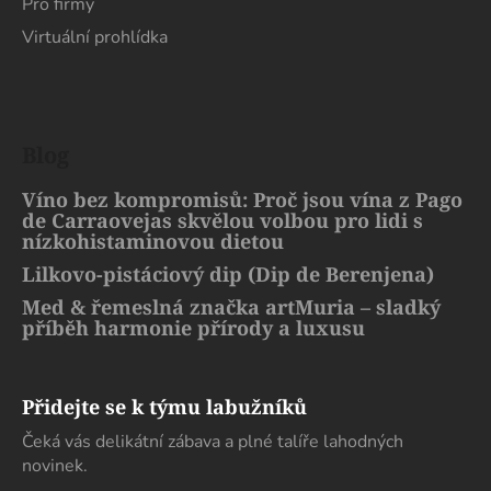
Pro firmy
Virtuální prohlídka
Blog
Víno bez kompromisů: Proč jsou vína z Pago
de Carraovejas skvělou volbou pro lidi s
nízkohistaminovou dietou
Lilkovo-pistáciový dip (Dip de Berenjena)
Med & řemeslná značka artMuria – sladký
příběh harmonie přírody a luxusu
Přidejte se k týmu labužníků
Čeká vás delikátní zábava a plné talíře lahodných
novinek.