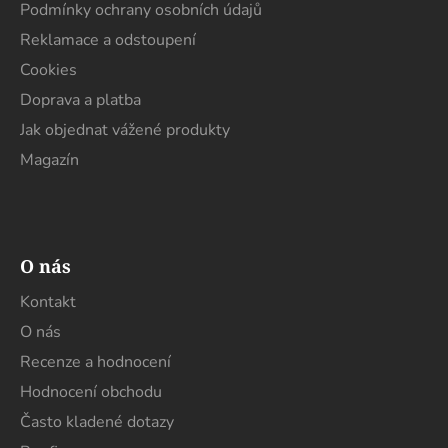
í
Podmínky ochrany osobních údajů
k
y
Reklamace a odstoupení
v
Cookies
ý
Doprava a platba
p
i
Jak objednat vážené produkty
s
Magazín
u
O nás
Kontakt
O nás
Recenze a hodnocení
Hodnocení obchodu
Často kladené dotazy