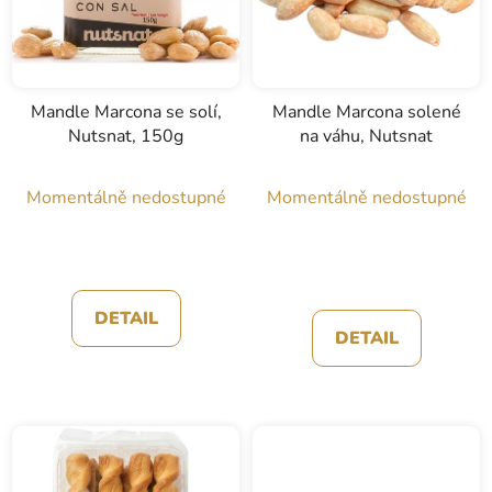
p
u
r
k
o
t
d
ů
u
Mandle Marcona se solí,
Mandle Marcona solené
Nutsnat, 150g
na váhu, Nutsnat
k
t
ů
Momentálně nedostupné
Momentálně nedostupné
DETAIL
DETAIL