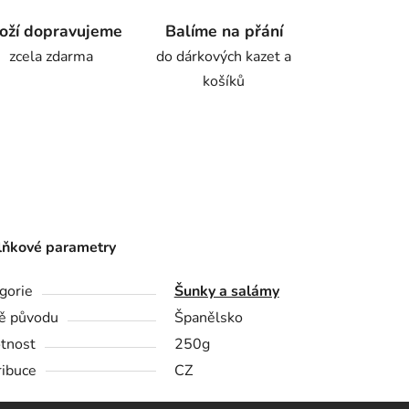
oží dopravujeme
Balíme na přání
zcela zdarma
do dárkových kazet a
košíků
ňkové parametry
gorie
Šunky a salámy
ě původu
Španělsko
tnost
250g
ribuce
CZ