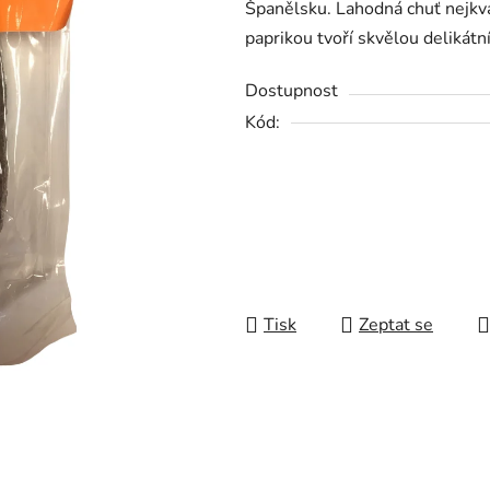
Španělsku. Lahodná chuť nejkva
0,0
paprikou tvoří skvělou delikátn
z
5
Dostupnost
hvězdiček.
Kód:
Tisk
Zeptat se