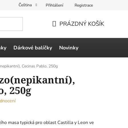
Čeština
Přihlášení
Registrace
PRÁZDNÝ KOŠÍK
NÁKUPNÍ
KOŠÍK
ňky
Dárkové balíčky
Novinky
(nepikantní), Cecinas Pablo, 250g
zo(nepikantní),
o, 250g
dnocení
zího masa typická pro oblast Castilla y Leon ve