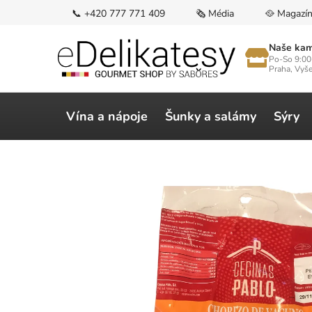
Přejít
📞 +420 777 771 409
🗞️ Média
🥘 Magazí
na
obsah
Naše kam
Po-So 9:00
Praha, Vyš
Vína a nápoje
Šunky a salámy
Sýry