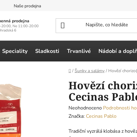
n
Naše prodejna
enná prodejna
-20:00, Ne 11:00-20:00
ehradská 6
Speciality
Sladkosti
Trvanlivé
Nádobí a dopl
Domů
/
Šunky a salámy
/
Hovězí chorizo
Hovězí chori
Cecinas Pabl
Průměrné
Neohodnoceno
Podrobnosti ho
hodnocení
Značka:
Cecinas Pablo
produktu
Tradiční vyzrálá klobása z hově
je