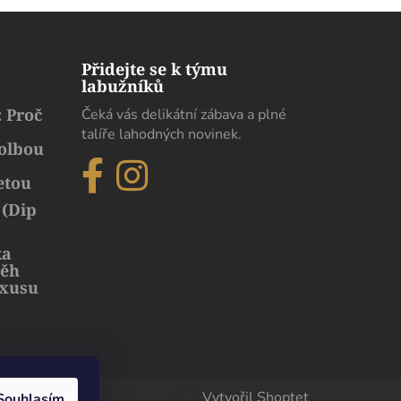
Přidejte se k týmu
labužníků
 Proč
Čeká vás delikátní zábava a plné
talíře lahodných novinek.
volbou
etou
 (Dip
ka
běh
uxusu
Vytvořil Shoptet
Souhlasím