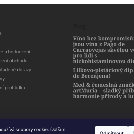
s
Blog
t
Víno bez kompromisů:
jsou vína z Pago de
Carraovejas skvělou 
e a hodnocení
pro lidi s
ení obchodu
nízkohistaminovou di
kladené dotazy
Lilkovo-pistáciový dip
de Berenjena)
rmy
Med & řemeslná znač
ní prohlídka
artMuria – sladký pří
harmonie přírody a l
oužívá soubory cookie. Dalším
hrazena.
Upravit nastavení cookies
Odmítnout