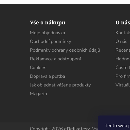
Z
á
Vše o nákupu
O ná
p
Moje objednávka
Kontak
a
Obchodní podmínky
O nás
t
í
Podmínky ochrany osobních údajů
Recenz
Reklamace a odstoupení
Hodnoc
Cookies
Často 
Doprava a platba
Pro fi
Jak objednat vážené produkty
Virtuál
Magazín
Tento web p
Copyright 2026
eDelikatesy
. Všechna práva vy