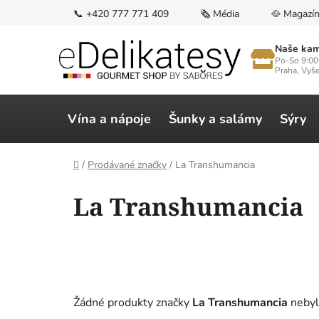
Přejít
📞 +420 777 771 409
🗞️ Média
🥘 Magazí
na
obsah
Naše kam
Po-So 9:00
Praha, Vyš
Vína a nápoje
Šunky a salámy
Sýry
Domů
/
Prodávané značky
/
La Transhumancia
La Transhumancia
Žádné produkty značky
La Transhumancia
nebyly