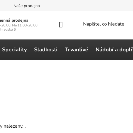
n
Naše prodejna
enná prodejna
-20:00, Ne 11:00-20:00
ehradská 6
Speciality
Sladkosti
Trvanlivé
Nádobí a dopl
 nalezeny...