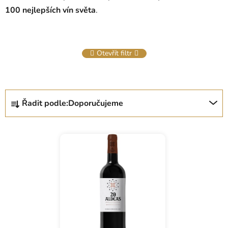
100 nejlepších vín světa
.
Otevřít filtr
Ř
Řadit podle:
Doporučujeme
a
z
e
n
í
p
r
o
d
u