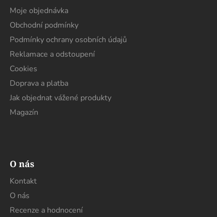
a
a
Moje objednávka
c
t
í
Obchodní podmínky
í
p
Podmínky ochrany osobních údajů
r
Reklamace a odstoupení
v
k
Cookies
y
Doprava a platba
v
Jak objednat vážené produkty
ý
p
Magazín
i
s
u
O nás
Kontakt
O nás
Recenze a hodnocení