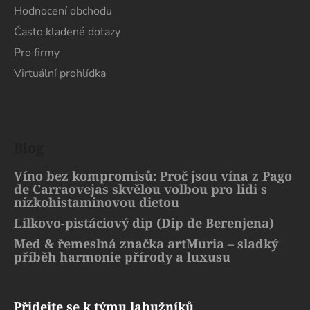
Hodnocení obchodu
Často kladené dotazy
Pro firmy
Virtuální prohlídka
Blog
Víno bez kompromisů: Proč jsou vína z Pago
de Carraovejas skvělou volbou pro lidi s
nízkohistaminovou dietou
Lilkovo-pistáciový dip (Dip de Berenjena)
Med & řemeslná značka artMuria – sladký
příběh harmonie přírody a luxusu
Přidejte se k týmu labužníků