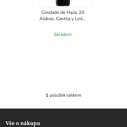
k
Condado de Haza, 20
t
Aldeas, Castila y León,
ů
červené víno, 0,75l
Skladem
1
položek celkem
O
v
l
Z
á
á
d
Vše o nákupu
p