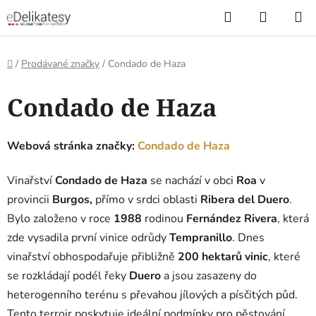
Přejít
Hledat
NÁKUP
na
KOŠÍK
obsah
Domů
/
Prodávané značky
/
Condado de Haza
V
Condado de Haza
ý
p
i
Webová stránka značky:
Condado de Haza
s
p
Vinařství
Condado de Haza
se nachází v obci
Roa
v
r
provincii
Burgos,
přímo v srdci oblasti
Ribera del Duero
.
o
Bylo založeno v roce
1988
rodinou
Fernández Rivera
, která
d
zde vysadila první vinice odrůdy
Tempranillo
.
Dnes
u
vinařství obhospodařuje přibližně
200 hektarů vinic
, které
k
se rozkládají podél řeky
Duero
a jsou zasazeny do
t
heterogenního terénu s převahou jílových a písčitých půd.
ů
Tento terroir poskytuje ideální podmínky pro pěstování