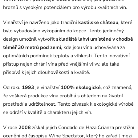
hroznů s vysokým potenciálem pro výrobu kvalitních vín.
Vinařství je navrženo jako tradiční
kastilské château
, které
bylo vybudováno vykopáním do kopce.
Tento jedinečný
design umožnil vytvořit
skladiště lahví umístěné v chodbě
téměř 30 metrů pod zemí
, kde jsou vína uchovávána za
optimálních podmínek teploty a vlhkosti.
Tento inovativní
přístup nejen chrání vína před vnějšími vlivy, ale také
přispívá k jejich dlouhověkosti a kvalitě.
Od roku
1993
je vinařství
100% ekologické
, což znamená,
že veškerá produkce vína probíhá s ohledem na životní
prostředí a udržitelnost. Tento závazek k ekologické výrobě
se odráží v kvalitě a charakteru jejich vín.
V roce
2008
získal jejich Condado de Haza Crianza prestižní
ocenění od časopisu Wine Spectator, který ho zařadil mezi