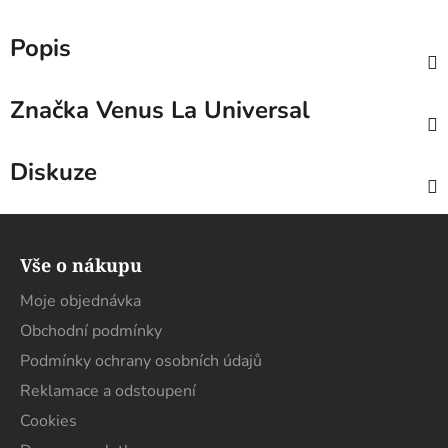
Popis
Značka
Venus La Universal
Diskuze
Z
á
Vše o nákupu
p
a
Moje objednávka
t
Obchodní podmínky
í
Podmínky ochrany osobních údajů
Reklamace a odstoupení
Cookies