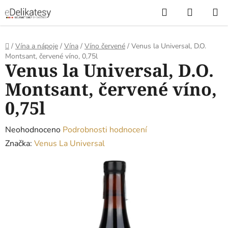
Přejít
Hledat
NÁKUP
na
KOŠÍK
obsah
Domů
/
Vína a nápoje
/
Vína
/
Víno červené
/
Venus la Universal, D.O.
Montsant, červené víno, 0,75l
Venus la Universal, D.O.
Montsant, červené víno,
0,75l
Průměrné
Neohodnoceno
Podrobnosti hodnocení
hodnocení
Značka:
Venus La Universal
produktu
je
0,0
z
5
hvězdiček.