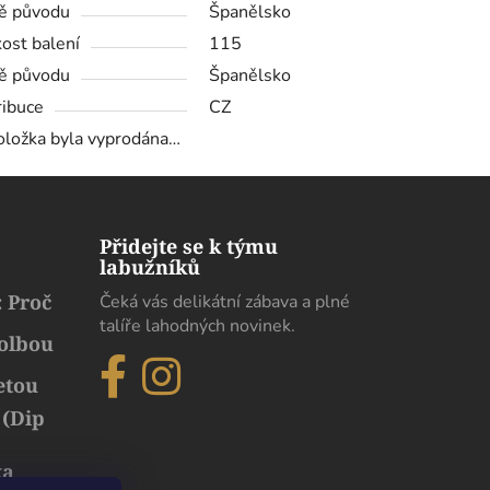
ě původu
Španělsko
kost balení
115
ě původu
Španělsko
ribuce
CZ
oložka byla vyprodána…
Přidejte se k týmu
labužníků
 Proč
Čeká vás delikátní zábava a plné
talíře lahodných novinek.
volbou
etou
 (Dip
ka