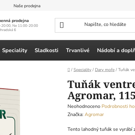
n
Naše prodejna
enná prodejna
-20:00, Ne 11:00-20:00
ehradská 6
Speciality
Sladkosti
Trvanlivé
Nádobí a dopl
Domů
/
Speciality
/
Dary moře
/
Tuňák ve
Tuňák ventre
Agromar, 11
Průměrné
Neohodnoceno
Podrobnosti ho
hodnocení
Značka:
Agromar
produktu
Tento lahodný tuňák se vyrábí z
je