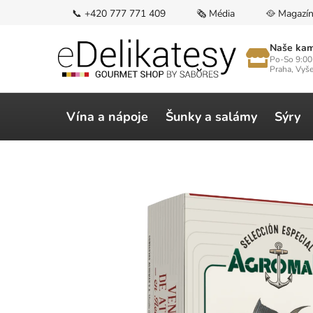
Přejít
📞 +420 777 771 409
🗞️ Média
🥘 Magazí
na
obsah
Naše kam
Po-So 9:00
Praha, Vyš
Vína a nápoje
Šunky a salámy
Sýry