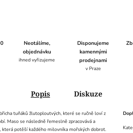
00
Neotálíme,
Disponujeme
Zb
objednávku
kamennými
ihned vyřizujeme
prodejnami
v Praze
Popis
Diskuze
břicha tuňáků žlutoploutvých, které se ručně loví z
Dopl
obí. Maso se následně řemeslně zpracovává a
Kate
a, která potěší každého milovníka mořských dobrot.