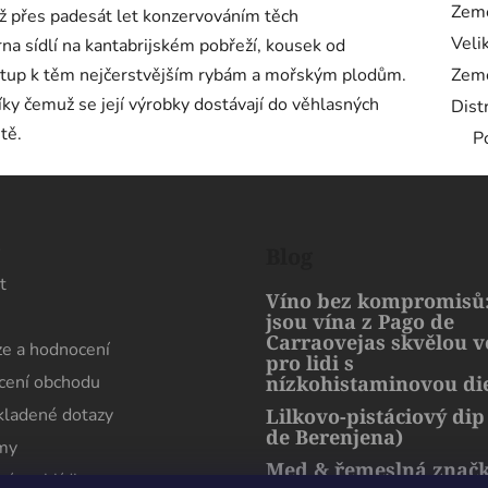
Zem
iž přes padesát let konzervováním těch
Veli
na sídlí na kantabrijském pobřeží, kousek od
ístup k těm nejčerstvějším rybám a mořským plodům.
Zem
íky čemuž se její výrobky dostávají do věhlasných
Dist
tě.
P
s
Blog
t
Víno bez kompromisů:
jsou vína z Pago de
Carraovejas skvělou 
e a hodnocení
pro lidi s
ení obchodu
nízkohistaminovou di
kladené dotazy
Lilkovo-pistáciový dip
de Berenjena)
rmy
Med & řemeslná znač
ní prohlídka