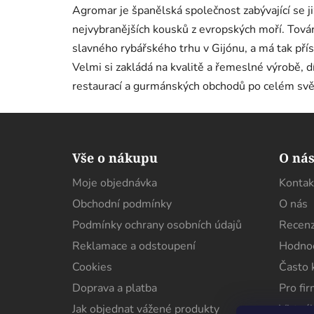
Agromar je španělská společnost zabývající se j
nejvybranějších kousků z evropských moří. Továr
slavného rybářského trhu v Gijónu, a má tak př
Velmi si zakládá na kvalitě a řemeslné výrobě, d
restaurací a gurmánských obchodů po celém svě
Z
á
Vše o nákupu
O ná
p
Moje objednávka
Kontak
a
Obchodní podmínky
O nás
t
í
Podmínky ochrany osobních údajů
Recenz
Reklamace a odstoupení
Hodnoc
Cookies
Často 
Doprava a platba
Pro fi
Jak objednat vážené produkty
Virtuál