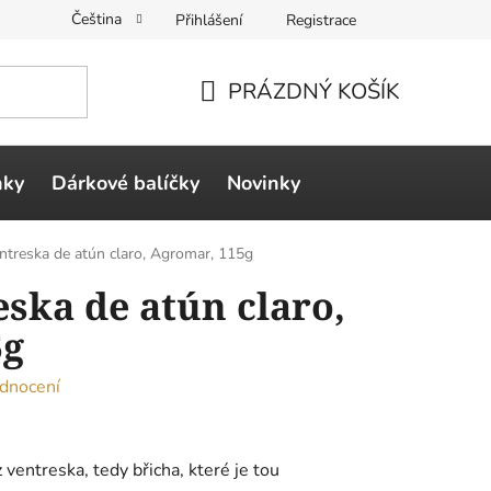
Čeština
Přihlášení
Registrace
PRÁZDNÝ KOŠÍK
NÁKUPNÍ
KOŠÍK
ňky
Dárkové balíčky
Novinky
ntreska de atún claro, Agromar, 115g
ska de atún claro,
5g
dnocení
 ventreska, tedy břicha, které je tou