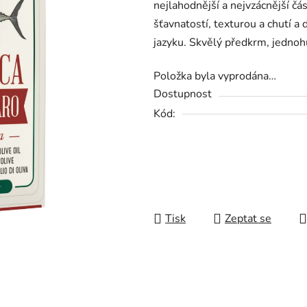
nejlahodnější a nejvzácnější čá
0,0
šťavnatostí, texturou a chutí a
z
jazyku. Skvělý předkrm, jednohu
5
hvězdiček.
Položka byla vyprodána…
Dostupnost
Kód:
Tisk
Zeptat se