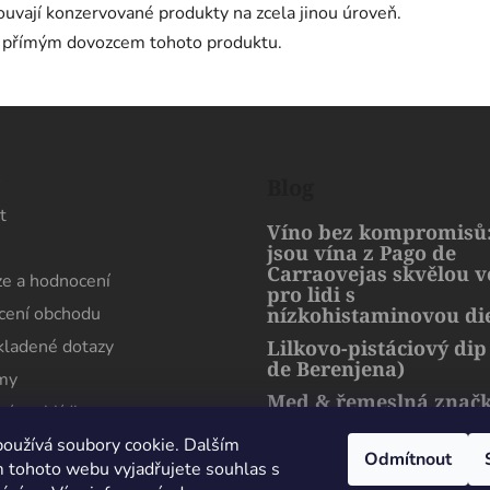
uvají konzervované produkty na zcela jinou úroveň.
e přímým dovozcem tohoto produktu.
s
Blog
t
Víno bez kompromisů:
jsou vína z Pago de
Carraovejas skvělou 
e a hodnocení
pro lidi s
ení obchodu
nízkohistaminovou di
kladené dotazy
Lilkovo-pistáciový dip
de Berenjena)
rmy
Med & řemeslná znač
ní prohlídka
artMuria – sladký pří
harmonie přírody a l
oužívá soubory cookie. Dalším
Odmítnout
 tohoto webu vyjadřujete souhlas s