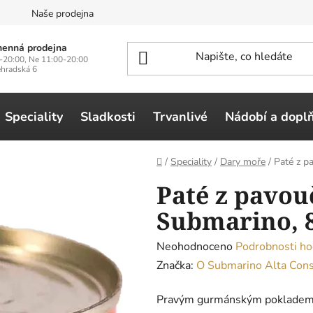
n
Naše prodejna
enná prodejna
-20:00, Ne 11:00-20:00
ehradská 6
Speciality
Sladkosti
Trvanlivé
Nádobí a dopl
Domů
/
Speciality
/
Dary moře
/
Paté z p
Paté z pavou
Submarino, 
Průměrné
Neohodnoceno
Podrobnosti ho
hodnocení
Značka:
O Submarino Alta Con
produktu
Pravým gurmánským pokladem j
je