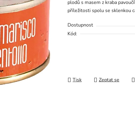
plodů s masem z kraba pavoučíh
0,0
příležitosti spolu se sklenkou c
z
5
Dostupnost
hvězdiček.
Kód:
Tisk
Zeptat se