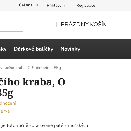
Čeština
Přihlášení
Registrace
PRÁZDNÝ KOŠÍK
NÁKUPNÍ
KOŠÍK
ňky
Dárkové balíčky
Novinky
avoučího kraba, O Submarino, 85g
čího kraba, O
85g
dnocení
serva
e toto ručně zpracované paté z mořských