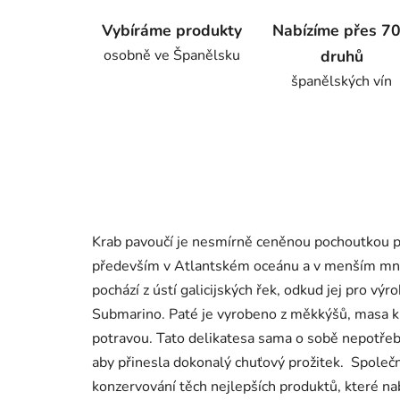
Vybíráme produkty
Nabízíme přes 7
osobně ve Španělsku
druhů
španělských vín
Krab pavoučí je nesmírně ceněnou pochoutkou p
především v Atlantském oceánu a v menším mno
pochází z ústí galicijských řek, odkud jej pro v
Submarino. Paté je vyrobeno z měkkýšů, masa kr
potravou. Tato delikatesa sama o sobě nepotřeb
aby přinesla dokonalý chuťový prožitek. Společ
konzervování těch nejlepších produktů, které nab