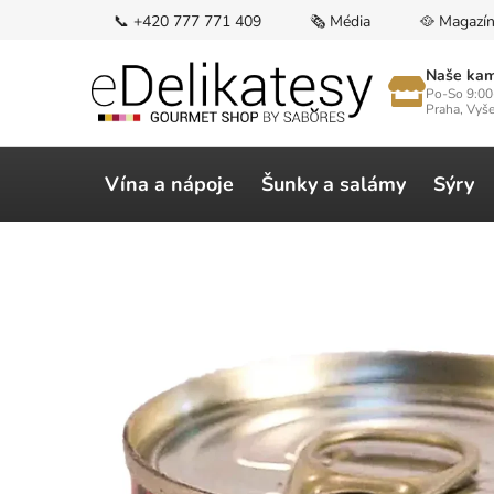
Přejít
📞 +420 777 771 409
🗞️ Média
🥘 Magazí
na
obsah
Naše kam
Po-So 9:00
Praha, Vyš
Vína a nápoje
Šunky a salámy
Sýry