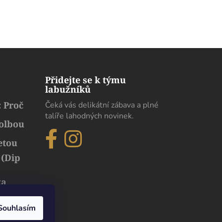
Přidejte se k týmu
labužníků
 Proč
Čeká vás delikátní zábava a plné
talíře lahodných novinek.
volbou
etou
 (Dip
ka
běh
uxusu
Souhlasím