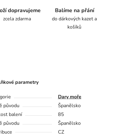
oží dopravujeme
Balíme na přání
zcela zdarma
do dárkových kazet a
košíků
ňkové parametry
gorie
Dary moře
ě původu
Španělsko
kost balení
85
ě původu
Španělsko
ribuce
CZ