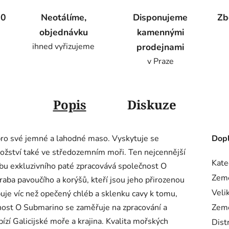
00
Neotálíme,
Disponujeme
Zb
objednávku
kamennými
ihned vyřizujeme
prodejnami
v Praze
Popis
Diskuze
ro své jemné a lahodné maso. Vyskytuje se
Dopl
žství také ve středozemním moři. Ten nejcennější
Kate
ýrobu exkluzivního paté zpracovává společnost O
Zem
aba pavoučího a korýšů, kteří jsou jeho přirozenou
Veli
uje víc než opečený chléb a sklenku cavy k tomu,
nost O Submarino se zaměřuje na zpracování a
Zem
ízí Galicijské moře a krajina. Kvalita mořských
Dist