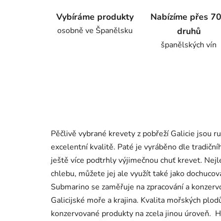
Vybíráme produkty
Nabízíme přes 7
osobně ve Španělsku
druhů
španělských vín
Pěčlivě vybrané krevety z pobřeží Galicie jsou r
excelentní kvalitě. Paté je vyráběno dle tradičn
ještě více podtrhly výjimečnou chuť krevet. Ne
chlebu, můžete jej ale využít také jako dochuc
Submarino se zaměřuje na zpracování a konzervov
Galicijské moře a krajina. Kvalita mořských plo
konzervované produkty na zcela jinou úroveň. 