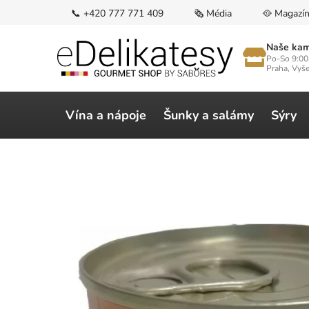
Přejít
📞 +420 777 771 409
🗞️ Média
🥘 Magazí
na
obsah
Naše kam
Po-So 9:00
Praha, Vyš
Vína a nápoje
Šunky a salámy
Sýry