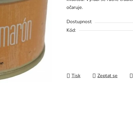
z
očaruje.
5
hvězdiček.
Dostupnost
Kód:
Tisk
Zeptat se