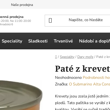
n
Naše prodejna
enná prodejna
-20:00, Ne 11:00-20:00
ehradská 6
Speciality
Sladkosti
Trvanlivé
Nádobí a dopl
Domů
/
Speciality
/
Dary moře
/
Paté z k
Paté z kreve
Průměrné
Neohodnoceno
Podrobnosti ho
hodnocení
Značka:
O Submarino Alta Con
produktu
Krevety jsou zcela jistě jedním
je
plodů. Tato paštika se vyrábí z
0,0
kvalitou. Vyrábí se ručně tradi