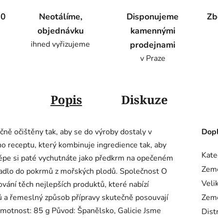
00
Neotálíme,
Disponujeme
Zb
objednávku
kamennými
ihned vyřizujeme
prodejnami
v Praze
Popis
Diskuze
učně očištěny tak, aby se do výroby dostaly v
Dopl
ího receptu, který kombinuje ingredience tak, aby
Kate
jlépe si paté vychutnáte jako předkrm na opečeném
Zem
ovadlo do pokrmů z mořských plodů. Společnost O
Veli
ání těch nejlepších produktů, které nabízí
dů a řemeslný způsob přípravy skutečně posouvají
Zem
Hmotnost: 85 g Původ: Španělsko, Galicie Jsme
Dist