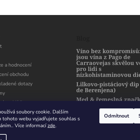
s
Blog
t
Víno bez kompromisů:
jsou vína z Pago de
Carraovejas skvělou 
e a hodnocení
pro lidi s
ení obchodu
nízkohistaminovou di
kladené dotazy
Lilkovo-pistáciový dip
de Berenjena)
rmy
Med & řemeslná znač
ní prohlídka
artMuria – sladký pří
harmonie přírody a l
oužívá soubory cookie. Dalším
Odmítnout
 tohoto webu vyjadřujete souhlas s
váním.. Více informací
zde
.
Maximální spokojenost, sehnal jsem zde lahev
která se nikde jinde v Čechách sehnat nedá.