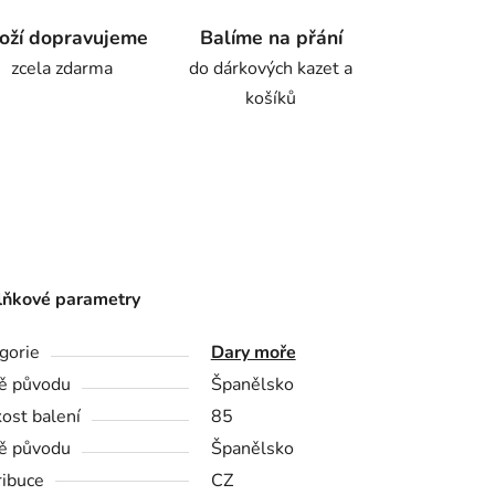
oží dopravujeme
Balíme na přání
zcela zdarma
do dárkových kazet a
košíků
ňkové parametry
gorie
Dary moře
ě původu
Španělsko
kost balení
85
ě původu
Španělsko
ribuce
CZ