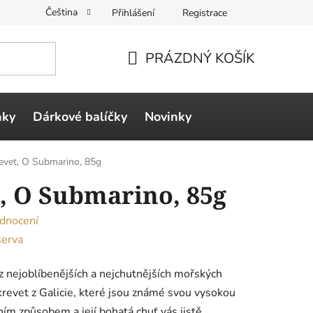
Čeština
Přihlášení
Registrace
PRÁZDNÝ KOŠÍK
NÁKUPNÍ
KOŠÍK
ňky
Dárkové balíčky
Novinky
revet, O Submarino, 85g
t, O Submarino, 85g
dnocení
serva
 z nejoblíbenějších a nejchutnějších mořských
 krevet z Galicie, které jsou známé svou vysokou
čním způsobem a její bohatá chuť vás jistě