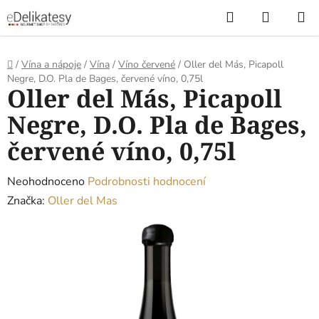
Přejít
Hledat
NÁKUP
na
KOŠÍK
obsah
Domů
/
Vína a nápoje
/
Vína
/
Víno červené
/
Oller del Más, Picapoll
Negre, D.O. Pla de Bages, červené víno, 0,75l
Oller del Más, Picapoll
Negre, D.O. Pla de Bages,
červené víno, 0,75l
Průměrné
Neohodnoceno
Podrobnosti hodnocení
hodnocení
Značka:
Oller del Mas
produktu
je
0,0
z
5
hvězdiček.