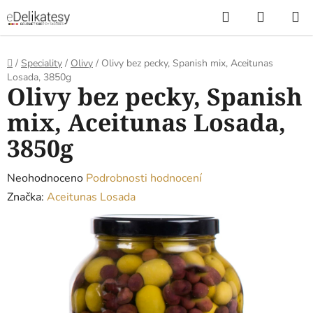
Přejít
Hledat
NÁKUP
na
KOŠÍK
obsah
Domů
/
Speciality
/
Olivy
/
Olivy bez pecky, Spanish mix, Aceitunas
Losada, 3850g
Olivy bez pecky, Spanish
mix, Aceitunas Losada,
3850g
Průměrné
Neohodnoceno
Podrobnosti hodnocení
hodnocení
Značka:
Aceitunas Losada
produktu
je
0,0
z
5
hvězdiček.