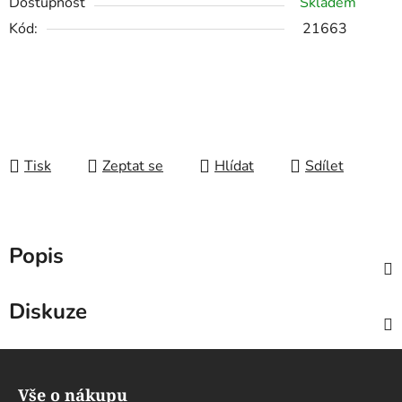
Dostupnost
Skladem
Kód:
21663
Tisk
Zeptat se
Hlídat
Sdílet
Popis
Diskuze
Z
á
Vše o nákupu