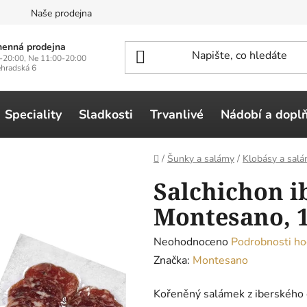
n
Naše prodejna
enná prodejna
-20:00, Ne 11:00-20:00
ehradská 6
Speciality
Sladkosti
Trvanlivé
Nádobí a dopl
Domů
/
Šunky a salámy
/
Klobásy a sal
Salchichon ib
Montesano, 
Průměrné
Neohodnoceno
Podrobnosti ho
hodnocení
Značka:
Montesano
produktu
Kořeněný salámek z iberského č
je