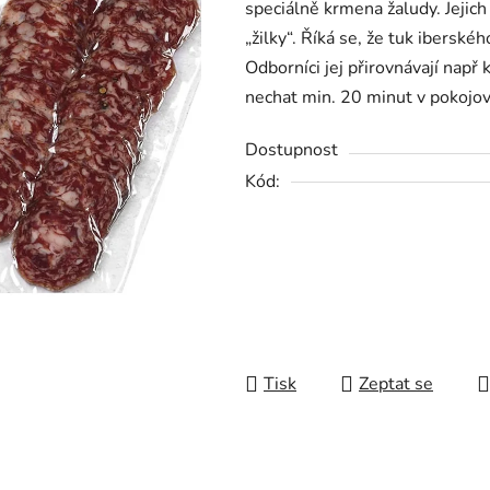
speciálně krmena žaludy. Jejic
0,0
„žilky“. Říká se, že tuk iberské
z
Odborníci jej přirovnávají nap
5
nechat min. 20 minut v pokojo
hvězdiček.
Dostupnost
Kód:
Tisk
Zeptat se