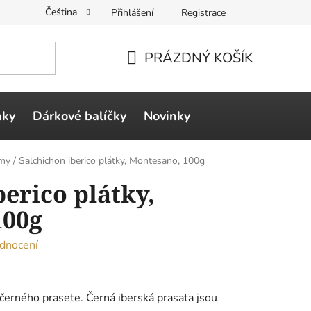
Čeština
Přihlášení
Registrace
PRÁZDNÝ KOŠÍK
NÁKUPNÍ
KOŠÍK
ňky
Dárkové balíčky
Novinky
ámy
/
Salchichon iberico plátky, Montesano, 100g
erico plátky,
100g
dnocení
erného prasete. Černá iberská prasata jsou