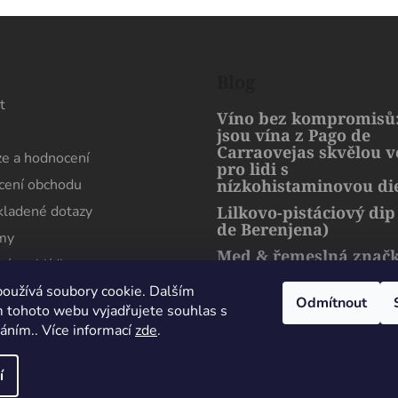
s
Blog
t
Víno bez kompromisů:
jsou vína z Pago de
Carraovejas skvělou 
e a hodnocení
pro lidi s
ení obchodu
nízkohistaminovou di
kladené dotazy
Lilkovo-pistáciový dip
de Berenjena)
rmy
Med & řemeslná znač
ní prohlídka
artMuria – sladký pří
harmonie přírody a l
oužívá soubory cookie. Dalším
Odmítnout
 tohoto webu vyjadřujete souhlas s
váním.. Více informací
zde
.
Maximální spokojenost, sehnal jsem zde lahev
která se nikde jinde v Čechách sehnat nedá.
í
Perfektně zabaleno i doručeno. Děkuji
Milan Esender
24 Července 2026