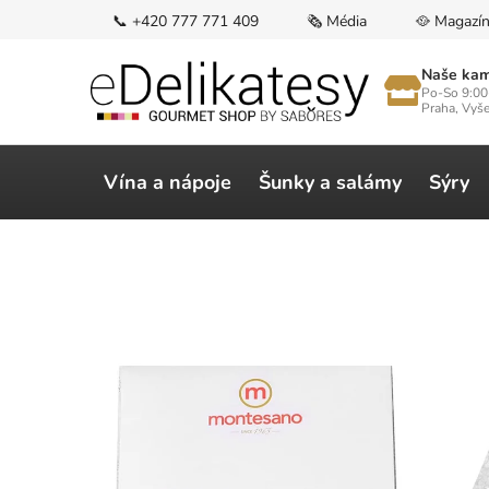
Přejít
📞 +420 777 771 409
🗞️ Média
🥘 Magazí
na
obsah
Naše kam
Po-So 9:00
Praha, Vyš
Vína a nápoje
Šunky a salámy
Sýry