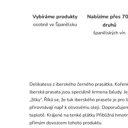
Vybíráme produkty
Nabízíme přes 7
osobně ve Španělsku
druhů
španělských vín
Delikatesa z iberského černého prasátka. Kořen
iberská prasata jsou speciálně krmena žaludy. J
„žilky“. Říká se, že tuk iberského prasete je pro 
přirovnávají např k olivovému oleji. Doporučuj
teplotě. Krájené na tenké plátky Přibližná hm
přímým dovozcem tohoto produktu