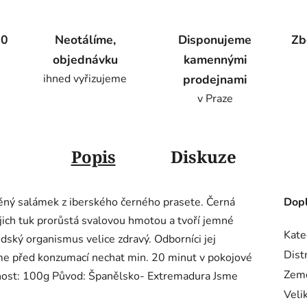
00
Neotálíme,
Disponujeme
Zb
objednávku
kamennými
ihned vyřizujeme
prodejnami
v Praze
Popis
Diskuze
ěný salámek z iberského černého prasete. Černá
Dopl
ejich tuk prorůstá svalovou hmotou a tvoří jemné
Kate
lidský organismus velice zdravý. Odborníci jej
Dist
eme před konzumací nechat min. 20 minut v pokojové
Zem
otnost: 100g Původ: Španělsko- Extremadura Jsme
Veli