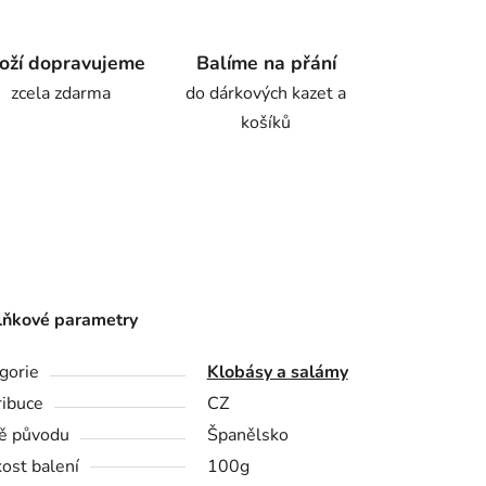
oží dopravujeme
Balíme na přání
zcela zdarma
do dárkových kazet a
košíků
ňkové parametry
gorie
Klobásy a salámy
ribuce
CZ
ě původu
Španělsko
kost balení
100g