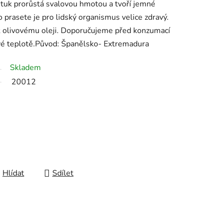
h tuk prorůstá svalovou hmotou a tvoří jemné
ho prasete je pro lidský organismus velice zdravý.
ř k olivovému oleji. Doporučujeme před konzumací
vé teplotě.Původ: Španělsko- Extremadura
Skladem
20012
Hlídat
Sdílet