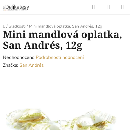
Přejít
Hledat
NÁKUP
na
KOŠÍK
obsah
Domů
/
Sladkosti
/
Mini mandlová oplatka, San Andrés, 12g
Mini mandlová oplatka,
San Andrés, 12g
Průměrné
Neohodnoceno
Podrobnosti hodnocení
hodnocení
Značka:
San Andrés
produktu
je
0,0
z
5
hvězdiček.