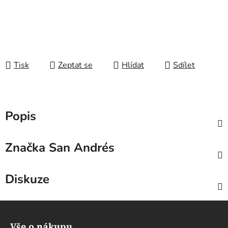
Tisk
Zeptat se
Hlídat
Sdílet
Popis
Značka
San Andrés
Diskuze
Z
á
Vše o nákupu