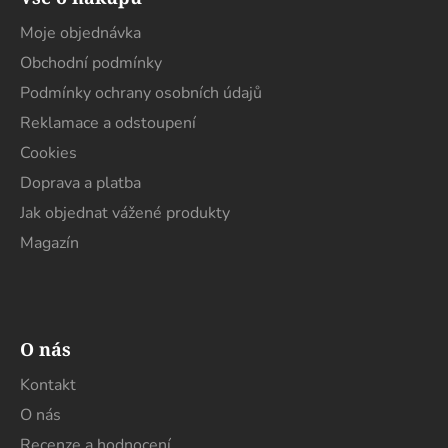
p
a
Moje objednávka
t
Obchodní podmínky
í
Podmínky ochrany osobních údajů
Reklamace a odstoupení
Cookies
Doprava a platba
Jak objednat vážené produkty
Magazín
O nás
Kontakt
O nás
Recenze a hodnocení