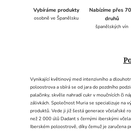
Vybíráme produkty
Nabízíme přes 7
osobně ve Španělsku
druhů
španělských vín
Po
Vynikající květinový med intenzivního a dlouhot
poloostrova a sbírá se od jara do pozdního podzi
palačinky, skvěle nahradí cukr v moučnících či n
zálivkách. Společnost Muria se specializuje na v
produktů. Vede ji již šestá generace včelařské ro
než 2 000 úlů Dadant s černými iberskými včela
Iberském poloostrově, díky čemuž je zaručena pr