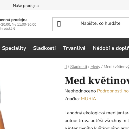
n
Naše prodejna
enná prodejna
-20:00, Ne 11:00-20:00
ehradská 6
Speciality
Sladkosti
Trvanlivé
Nádobí a dopl
Domů
/
Sladkosti
/
Medy
/
Med květinový
Med květinov
Průměrné
Neohodnoceno
Podrobnosti ho
hodnocení
Značka:
MURIA
produktu
Lahodný ekologický med jantaro
je
poloostrova potěší všechny mil
0,0
a intenzivního květinového ar