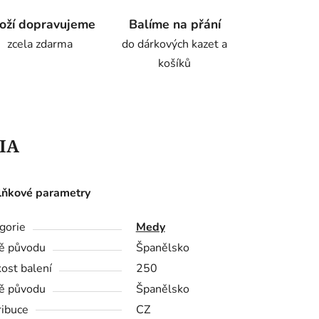
oží dopravujeme
Balíme na přání
zcela zdarma
do dárkových kazet a
košíků
IA
ňkové parametry
gorie
Medy
ě původu
Španělsko
kost balení
250
ě původu
Španělsko
ribuce
CZ