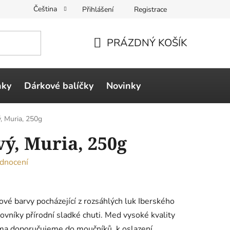
Čeština
Přihlášení
Registrace
PRÁZDNÝ KOŠÍK
NÁKUPNÍ
KOŠÍK
ňky
Dárkové balíčky
Novinky
, Muria, 250g
ý, Muria, 250g
dnocení
vé barvy pocházející z rozsáhlých luk Iberského
ovníky přírodní sladké chuti. Med vysoké kvality
oma doporučujeme do moučníků, k oslazení