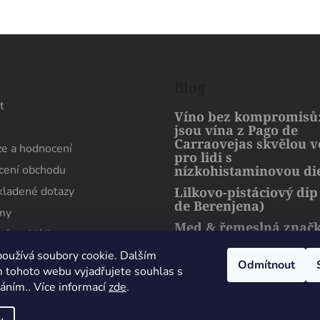
s
Blog
t
Víno bez kompromisů:
jsou vína z Pago de
Carraovejas skvělou 
e a hodnocení
pro lidi s
ení obchodu
nízkohistaminovou di
kladené dotazy
Lilkovo-pistáciový dip
de Berenjena)
rmy
Med & řemeslná znač
ní prohlídka
artMuria – sladký pří
harmonie přírody a l
oužívá soubory cookie. Dalším
Odmítnout
 tohoto webu vyjadřujete souhlas s
váním.. Více informací
zde
.
Maximální spokojenost, sehnal jsem zde lahev
která se nikde jinde v Čechách sehnat nedá.