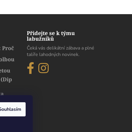
Přidejte se k týmu
labužníků
 Proč
Čeká vás delikátní zábava a plné
talíře lahodných novinek.
volbou
etou
 (Dip
ka
běh
uxusu
Souhlasím
Dobrý den. Pokud chodíme s moji paní na
procházku tímto směrem, moc rádi se zastavíme