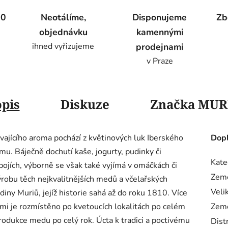
00
Neotálíme,
Disponujeme
Zb
objednávku
kamennými
ihned vyřizujeme
prodejnami
v Praze
pis
Diskuze
Značka
MUR
rvajícího aroma pochází z květinových luk Iberského
Dopl
mu. Báječně dochutí kaše, jogurty, pudinky či
Kate
ápojích, výborně se však také vyjímá v omáčkách či
Zem
ýrobu těch nejkvalitnějších medů a včelařských
Veli
diny Muriů, jejíž historie sahá až do roku 1810. Více
mi je rozmístěno po kvetoucích lokalitách po celém
Zem
odukce medu po celý rok. Úcta k tradici a poctivému
Dist