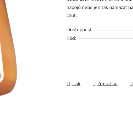
z
nápojů nebo jen tak namazat na
5
chuť.
hvězdiček.
Dostupnost
Kód:
Tisk
Zeptat se