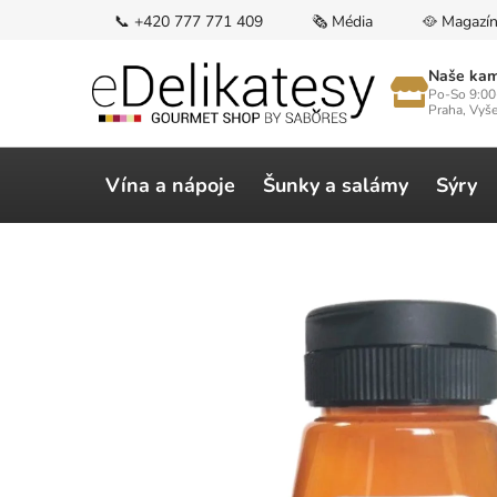
Přejít
📞 +420 777 771 409
🗞️ Média
🥘 Magazí
na
obsah
Naše kam
Po-So 9:00
Praha, Vyš
Vína a nápoje
Šunky a salámy
Sýry