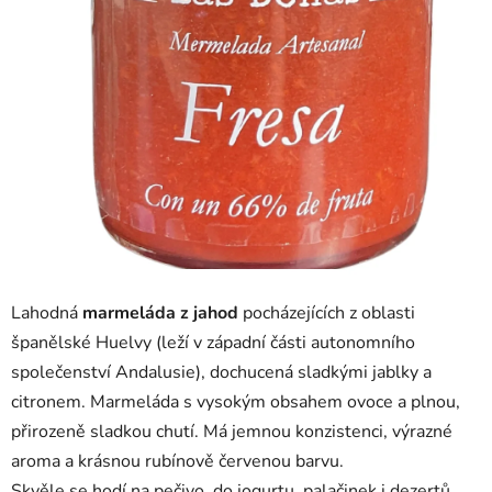
Lahodná
marmeláda z jahod
pocházejících z oblasti
španělské Huelvy (l
eží v západní části autonomního
společenství Andalusie)
, dochucená sladkými jablky a
citronem. Marmeláda s vysokým obsahem ovoce a plnou,
přirozeně sladkou chutí. Má jemnou konzistenci, výrazné
aroma a krásnou rubínově červenou barvu.
Skvěle se hodí na pečivo, do jogurtu, palačinek i dezertů.