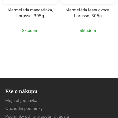
Marmeláda mandarinka,
Marmeláda lesní ovoce,
Lorusso, 305g
Lorusso, 305g
Skladem
Skladem
Z
á
Vše o nákupu
p
a
Moje objednávka
t
Obchodní podmínky
í
Podmínky ochrany osobních údajů