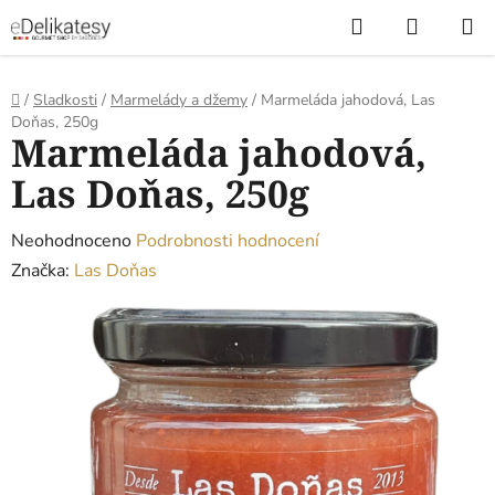
Přejít
Hledat
NÁKUP
na
KOŠÍK
obsah
Domů
/
Sladkosti
/
Marmelády a džemy
/
Marmeláda jahodová, Las
Doňas, 250g
Marmeláda jahodová,
Las Doňas, 250g
Průměrné
Neohodnoceno
Podrobnosti hodnocení
hodnocení
Značka:
Las Doňas
produktu
je
0,0
z
5
hvězdiček.