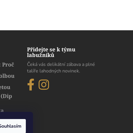
Přidejte se k týmu
labužníků
 Proč
Čeká vás delikátní zábava a plné
talíře lahodných novinek.
volbou
etou
 (Dip
ka
běh
uxusu
Souhlasím