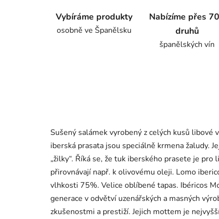
Vybíráme produkty
Nabízíme přes 7
osobně ve Španělsku
druhů
španělských vín
Sušený salámek vyrobený z celých kusů libové 
iberská prasata jsou speciálně krmena žaludy. J
„žilky“. Říká se, že tuk iberského prasete je pro 
přirovnávají např. k olivovému oleji. Lomo iberi
vlhkosti 75%. Velice oblíbené tapas. Ibéricos Mo
generace v odvětví uzenářských a masných výrob
zkušenostmi a prestiží. Jejich mottem je nejvyš