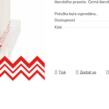
iberského prasete. Černá ibers
0,0
z
Položka byla vyprodána…
5
Dostupnost
hvězdiček.
Kód:
Tisk
Zeptat se