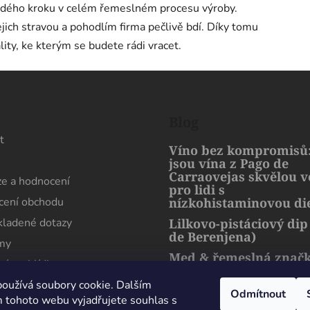
aždého kroku v celém řemeslném procesu výroby.
ejich stravou a pohodlím firma pečlivě bdí. Díky tomu
lity, ke kterým se budete rádi vracet.
s
Blog
t
Víno bez kompromisů:
jsou vína z Pago de
Carraovejas skvělou 
e a hodnocení
pro lidi s
ení obchodu
nízkohistaminovou di
kladené dotazy
Lilkovo-pistáciový dip
de Berenjena)
rmy
Med & řemeslná znač
ní prohlídka
artMuria – sladký pří
harmonie přírody a l
oužívá soubory cookie. Dalším
Odmítnout
 tohoto webu vyjadřujete souhlas s