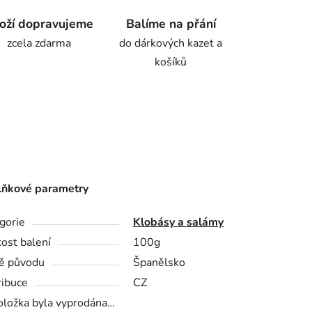
oží dopravujeme
Balíme na přání
zcela zdarma
do dárkových kazet a
košíků
ňkové parametry
gorie
Klobásy a salámy
kost balení
100g
ě původu
Španělsko
ribuce
CZ
oložka byla vyprodána…