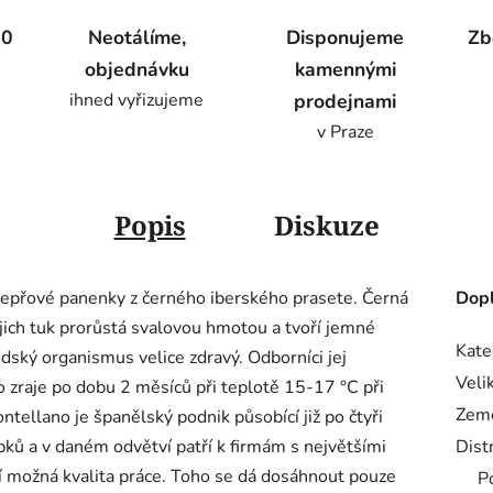
00
Neotálíme,
Disponujeme
Zb
objednávku
kamennými
ihned vyřizujeme
prodejnami
v Praze
Popis
Diskuze
vepřové panenky z černého iberského prasete. Černá
Dopl
ejich tuk prorůstá svalovou hmotou a tvoří jemné
Kate
lidský organismus velice zdravý. Odborníci jej
Veli
co zraje po dobu 2 měsíců při teplotě 15-17 °C při
Zem
ntellano je španělský podnik působící již po čtyři
ků a v daném odvětví patří k firmám s největšími
Dist
ší možná kvalita práce. Toho se dá dosáhnout pouze
P