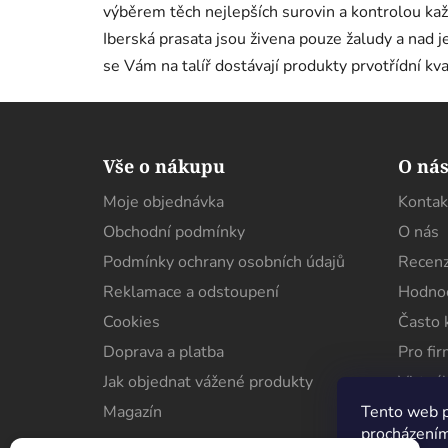
výběrem těch nejlepších surovin a kontrolou k
Iberská prasata jsou živena pouze žaludy a nad j
se Vám na talíř dostávají produkty prvotřídní kva
Z
á
Vše o nákupu
O ná
p
Moje objednávka
Kontak
a
Obchodní podmínky
O nás
t
í
Podmínky ochrany osobních údajů
Recenz
Reklamace a odstoupení
Hodnoc
Cookies
Často 
Doprava a platba
Pro fi
Jak objednat vážené produkty
Virtuál
Tento web p
Magazín
procházením