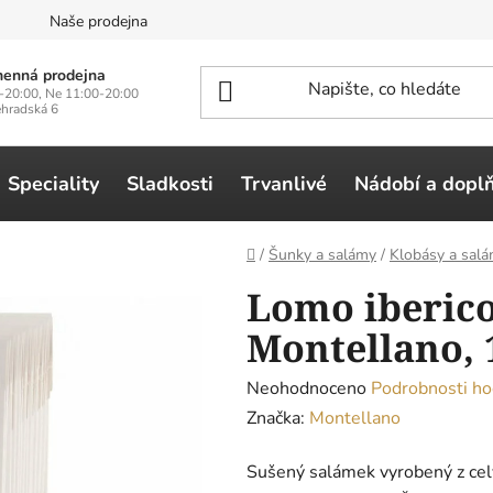
n
Naše prodejna
enná prodejna
-20:00, Ne 11:00-20:00
ehradská 6
Speciality
Sladkosti
Trvanlivé
Nádobí a dopl
Domů
/
Šunky a salámy
/
Klobásy a sal
Lomo iberico
Montellano, 
Průměrné
Neohodnoceno
Podrobnosti ho
hodnocení
Značka:
Montellano
produktu
Sušený salámek vyrobený z cel
je