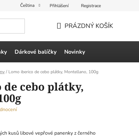
Čeština
Přihlášení
Registrace
PRÁZDNÝ KOŠÍK
NÁKUPNÍ
KOŠÍK
ňky
Dárkové balíčky
Novinky
ámy
/
Lomo iberico de cebo plátky, Montellano, 100g
 de cebo plátky,
100g
dnocení
ých kusů libové vepřové panenky z černého