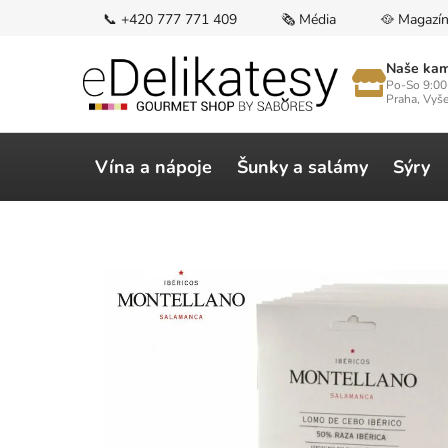
Přejít
📞 +420 777 771 409
🗞️ Média
🥘 Magazí
na
obsah
Naše kam
Po-So 9:00
Praha, Vyš
Vína a nápoje
Šunky a salámy
Sýry