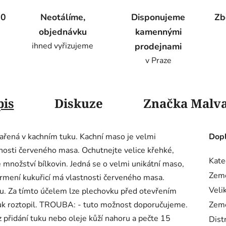
00
Neotálíme,
Disponujeme
Zb
objednávku
kamennými
ihned vyřizujeme
prodejnami
v Praze
pis
Diskuze
Značka
Malva
ařená v kachním tuku. Kachní maso je velmi
Dopl
tnosti červeného masa. Ochutnejte velice křehké,
Kate
 množství bílkovin. Jedná se o velmi unikátní maso,
Zem
 krmení kukuřicí má vlastnosti červeného masa.
Veli
ku. Za tímto účelem lze plechovku před otevřením
tuk roztopil. TROUBA: - tuto možnost doporučujeme.
Zem
 přidání tuku nebo oleje kůží nahoru a pečte 15
Dist