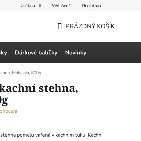
Čeština
Přihlášení
Registrace
PRÁZDNÝ KOŠÍK
NÁKUPNÍ
KOŠÍK
ňky
Dárkové balíčky
Novinky
tehna, Malvasia, 800g
kachní stehna,
0g
dnocení
 stehna pomalu vařená v kachním tuku. Kachní