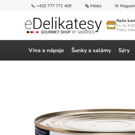
Přejít
📞 +420 777 771 409
🗞️ Média
🥘 Magazí
na
obsah
Naše kam
Po-So 9:00
Praha, Vyš
Vína a nápoje
Šunky a salámy
Sýry