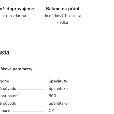
oží dopravujeme
Balíme na přání
zcela zdarma
do dárkových kazet a
košíků
sia
ňkové parametry
gorie
Speciality
ě původu
Španělsko
kost balení
800
ě původu
Španělsko
ribuce
CZ