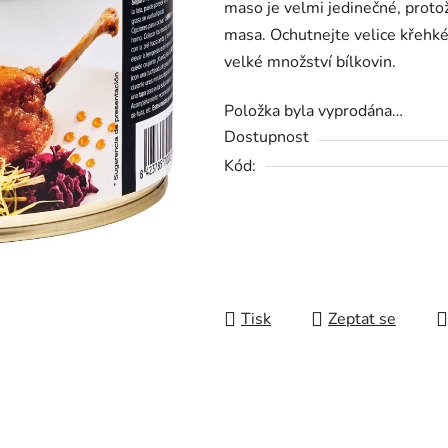
maso je velmi jedinečné, protož
0,0
masa. Ochutnejte velice křehké
z
velké množství bílkovin.
5
hvězdiček.
Položka byla vyprodána…
Dostupnost
Kód:
Tisk
Zeptat se