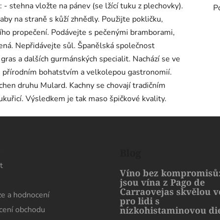
- stehna vložte na pánev (se lžící tuku z plechovky).
P
by na straně s kůží zhnědly. Použijte pokličku,
lního propečení. Podávejte s pečenými bramborami,
ná. Nepřidávejte sůl. Španělská společnost
 gras a dalších gurmánských specialit. Nachází se ve
m přírodním bohatstvím a velkolepou gastronomií.
chen druhu Mulard. Kachny se chovají tradičním
kuřicí. Výsledkem je tak maso špičkové kvality.
s
Blog
t
Víno bez kompromisů:
jsou vína z Pago de
Carraovejas skvělou 
e a hodnocení
pro lidi s
ení obchodu
nízkohistaminovou di