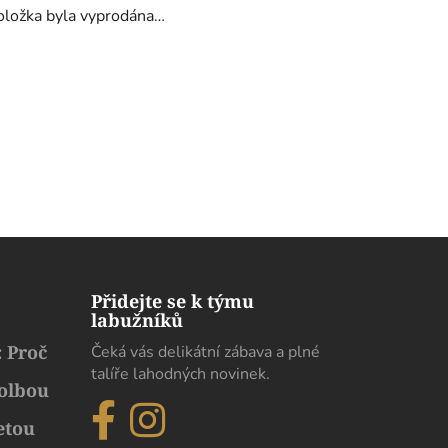
oložka byla vyprodána…
Přidejte se k týmu
labužníků
 Proč
Čeká vás delikátní zábava a plné
talíře lahodných novinek.
volbou
etou