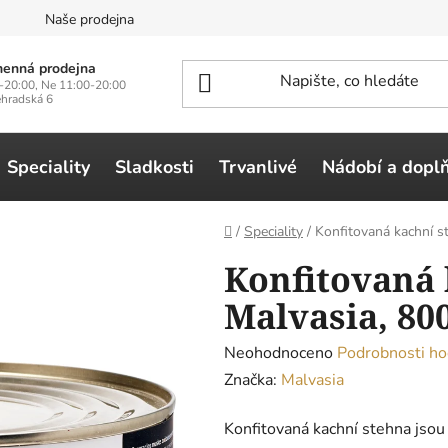
n
Naše prodejna
enná prodejna
-20:00, Ne 11:00-20:00
ehradská 6
Speciality
Sladkosti
Trvanlivé
Nádobí a dopl
Domů
/
Speciality
/
Konfitovaná kachní s
Konfitovaná 
Malvasia, 80
Průměrné
Neohodnoceno
Podrobnosti ho
hodnocení
Značka:
Malvasia
produktu
Konfitovaná kachní stehna jsou
je