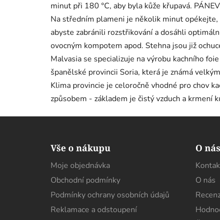
minut při 180 °C, aby byla kůže křupavá. PÁNEV: 
Na středním plameni je několik minut opékejte, a
abyste zabránili rozstřikování a dosáhli optimá
ovocným kompotem apod. Stehna jsou již ochuce
Malvasia se specializuje na výrobu kachního foie
španělské provincii Soria, která je známá velký
Klima provincie je celoročně vhodné pro chov ka
způsobem - základem je čistý vzduch a krmení ku
Z
á
Vše o nákupu
O ná
p
Moje objednávka
Kontak
a
Obchodní podmínky
O nás
t
í
Podmínky ochrany osobních údajů
Recenz
Reklamace a odstoupení
Hodnoc