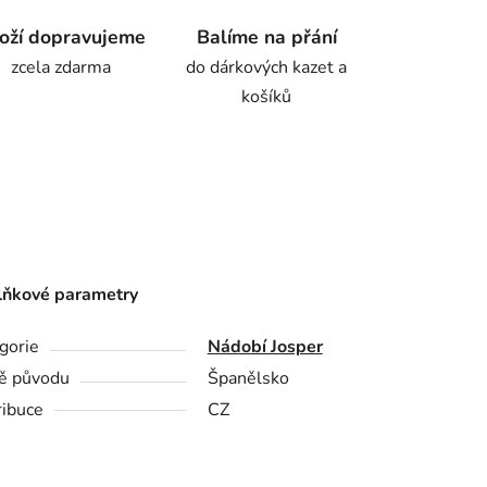
oží dopravujeme
Balíme na přání
zcela zdarma
do dárkových kazet a
košíků
ňkové parametry
gorie
Nádobí Josper
ě původu
Španělsko
ribuce
CZ