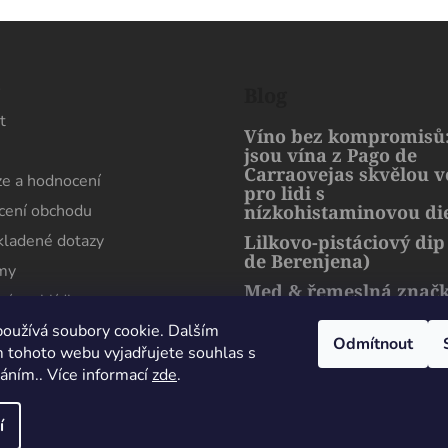
s
Blog
t
Víno bez kompromisů:
jsou vína z Pago de
Carraovejas skvělou 
e a hodnocení
pro lidi s
ení obchodu
nízkohistaminovou di
kladené dotazy
Lilkovo-pistáciový dip
de Berenjena)
rmy
Med & řemeslná znač
ní prohlídka
artMuria – sladký pří
harmonie přírody a l
oužívá soubory cookie. Dalším
Odmítnout
 tohoto webu vyjadřujete souhlas s
váním.. Více informací
zde
.
Maximální spokojenost, sehnal jsem zde lahev
která se nikde jinde v Čechách sehnat nedá.
í
Perfektně zabaleno i doručeno. Děkuji
Milan Esender
24 Července 2026