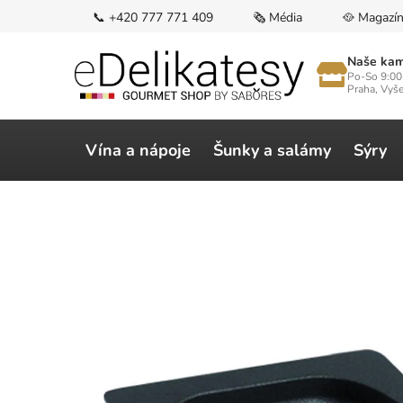
Přejít
📞 +420 777 771 409
🗞️ Média
🥘 Magazí
na
obsah
Naše kam
Po-So 9:00
Praha, Vyš
Vína a nápoje
Šunky a salámy
Sýry