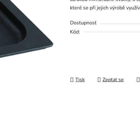
z
které se při jejich výrobě využív
5
hvězdiček.
Dostupnost
Kód:
Tisk
Zeptat se