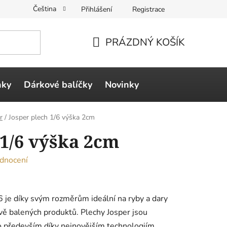
Čeština
Přihlášení
Registrace
PRÁZDNÝ KOŠÍK
NÁKUPNÍ
KOŠÍK
ňky
Dárkové balíčky
Novinky
r
/
Josper plech 1/6 výška 2cm
 1/6 výška 2cm
dnocení
 je díky svým rozměrům ideální na ryby a dary
ě balených produktů. Plechy Josper jsou
o především díky nejnovějším technologiím,