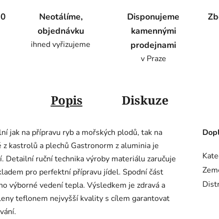
00
Neotálíme,
Disponujeme
Zb
objednávku
kamennými
ihned vyřizujeme
prodejnami
v Praze
Popis
Diskuze
lní jak na přípravu ryb a mořských plodů, tak na
Dopl
 z kastrolů a plechů Gastronorm z aluminia je
Kate
. Detailní ruční technika výroby materiálu zaručuje
Zem
kladem pro perfektní přípravu jídel. Spodní část
Dist
no výborné vedení tepla. Výsledkem je zdravá a
eny teflonem nejvyšší kvality s cílem garantovat
vání.