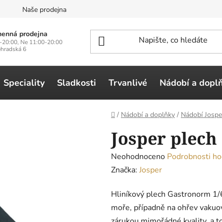
n
Naše prodejna
enná prodejna
-20:00, Ne 11:00-20:00
ehradská 6
Speciality
Sladkosti
Trvanlivé
Nádobí a dopl
Domů
/
Nádobí a doplňky
/
Nádobí Jospe
Josper plech
Průměrné
Neohodnoceno
Podrobnosti ho
hodnocení
Značka:
Josper
produktu
Hliníkový plech Gastronorm 1/6
je
moře, případně na ohřev vakuov
0,0
zárukou mimořádné kvality, a t