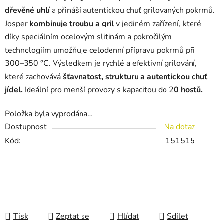
dřevěné uhlí
a přináší autentickou chuť grilovaných pokrmů.
Josper
kombinuje troubu a gril
v jediném zařízení, které
díky speciálním ocelovým slitinám a pokročilým
technologiím umožňuje celodenní přípravu pokrmů při
300–350 °C. Výsledkem je rychlé a efektivní grilování,
které zachovává
šťavnatost, strukturu a autentickou chuť
jídel.
Ideální pro menší provozy s kapacitou do 2
0 hostů.
Položka byla vyprodána…
Dostupnost
Na dotaz
Kód:
151515
Tisk
Zeptat se
Hlídat
Sdílet