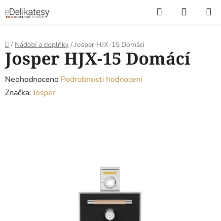
Přejít
Hledat
NÁKUP
na
KOŠÍK
obsah
Domů
/
Nádobí a doplňky
/
Josper HJX-15 Domácí
Josper HJX-15 Domácí
Průměrné
Neohodnoceno
Podrobnosti hodnocení
hodnocení
Značka:
Josper
produktu
je
0,0
z
5
hvězdiček.