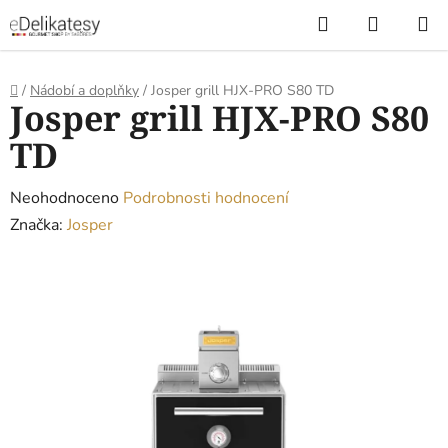
Přejít
Hledat
NÁKUP
na
KOŠÍK
obsah
Domů
/
Nádobí a doplňky
/
Josper grill HJX-PRO S80 TD
Josper grill HJX-PRO S80
TD
Průměrné
Neohodnoceno
Podrobnosti hodnocení
hodnocení
Značka:
Josper
produktu
je
0,0
z
5
hvězdiček.