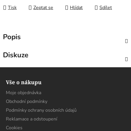
Tisk
Zeptat se
Hlídat
Sdílet
Popis
Diskuze
Z
á
Vše o nákupu
p
a
Moje objednávka
t
Obchodní podmínky
í
Podmínky ochrany osobních údajů
Reklamace a odstoupení
Cookies