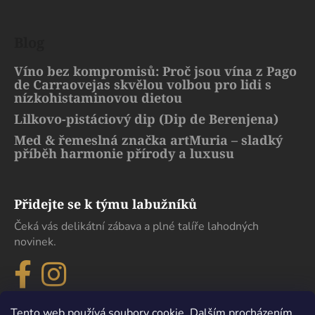
Blog
Víno bez kompromisů: Proč jsou vína z Pago
de Carraovejas skvělou volbou pro lidi s
nízkohistaminovou dietou
Lilkovo-pistáciový dip (Dip de Berenjena)
Med & řemeslná značka artMuria – sladký
příběh harmonie přírody a luxusu
Přidejte se k týmu labužníků
Čeká vás delikátní zábava a plné talíře lahodných
novinek.
Tento web používá soubory cookie. Dalším procházením