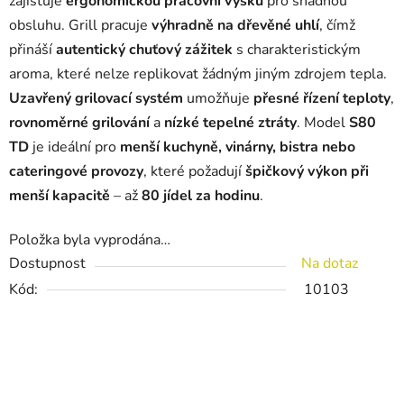
zajišťuje
ergonomickou pracovní výšku
pro snadnou
obsluhu. Grill pracuje
výhradně na dřevěné uhlí
, čímž
přináší
autentický chuťový zážitek
s charakteristickým
aroma, které nelze replikovat žádným jiným zdrojem tepla.
Uzavřený grilovací systém
umožňuje
přesné řízení teploty
,
rovnoměrné grilování
a
nízké tepelné ztráty
.
Model
S80
TD
je
ideální
pro
menší
kuchyně
,
vinárny
,
bistra
nebo
cateringové
provozy
,
které
požadují
špičkový
výkon
při
menší
kapacitě
–
až
80
jídel
za
hodinu
.
Položka byla vyprodána…
Dostupnost
Na dotaz
Kód:
10103