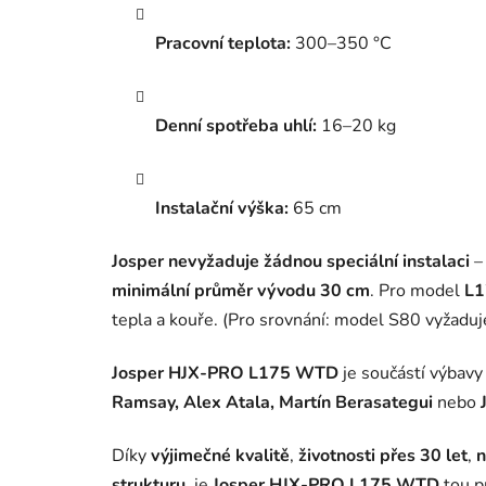
Pracovní teplota:
300–350 °C
Denní spotřeba uhlí:
16–20 kg
Instalační výška:
65 cm
Josper nevyžaduje žádnou speciální instalaci
–
minimální průměr vývodu 30 cm
. Pro model
L
tepla a kouře. (Pro srovnání: model S80 vyžad
Josper HJX-PRO L175 WTD
je součástí výbav
Ramsay, Alex Atala, Martín Berasategui
nebo
Díky
výjimečné kvalitě
,
životnosti přes 30 let
,
n
strukturu
, je
Josper HJX-PRO L175 WTD
tou p