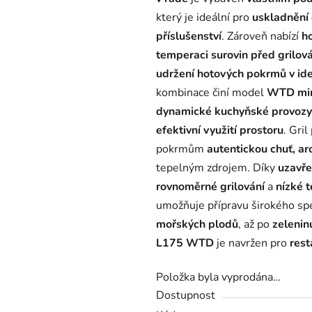
z
který je ideální pro
uskladnění 
5
příslušenství
. Zároveň nabízí
h
hvězdiček.
temperaci surovin před grilov
udržení hotových pokrmů v ide
kombinace činí model
WTD mim
dynamické kuchyňské provozy
efektivní využití prostoru
. Gril
pokrmům
autentickou chuť, ar
tepelným zdrojem. Díky
uzavř
rovnoměrné grilování
a
nízké t
umožňuje přípravu širokého sp
mořských plodů
, až po
zelenin
L175 WTD
je navržen pro
rest
Položka byla vyprodána…
Dostupnost