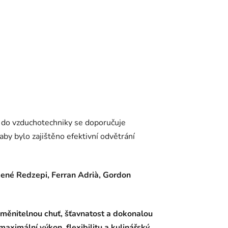
í do vzduchotechniky se doporučuje
 aby bylo zajištěno efektivní odvětrání
ené Redzepi, Ferran Adrià, Gordon
měnitelnou chuť, šťavnatost a dokonalou
maximální výkon, flexibilitu a kulinářský