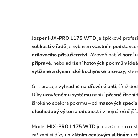
Josper HJX-PRO L175 WTD
je špičkové profesi
velikosti v řadě
je vybaven
vlastním podstavce
grilovacího příslušenství
. Zároveň nabízí
horní 
přípravě
, nebo
udržení hotových pokrmů v ideá
vytížené a dynamické kuchyňské provozy
, kte
Gril pracuje
výhradně na dřevěné uhlí
, čímž d
Díky
uzavřenému systému
nabízí
přesné řízení 
širokého spektra pokrmů – od
masových special
dlouhodobý výkon a odolnost
i v nejnáročnější
Model
HJX-PRO L175 WTD
je navržen pro
res
zařízení si díky
unikátním ocelovým slitinám
uch