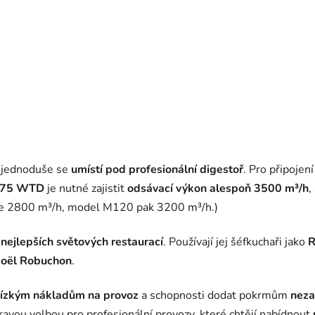
 jednoduše se
umístí pod profesionální digestoř
. Pro připojen
175 WTD
je nutné zajistit
odsávací výkon alespoň 3500 m³/h
,
uje 2800 m³/h, model M120 pak 3200 m³/h.)
y
nejlepších světových restaurací
. Používají jej šéfkuchaři jako
R
Joël Robuchon
.
ízkým nákladům na provoz
a schopnosti dodat pokrmům
neza
ravou volbou pro profesionální provozy, které chtějí nabídnout