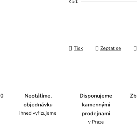
Kód:
Tisk
Zeptat se
00
Neotálíme,
Disponujeme
Zb
objednávku
kamennými
ihned vyřizujeme
prodejnami
v Praze