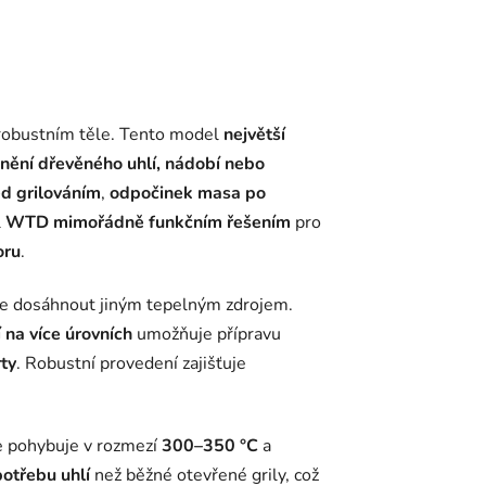
obustním těle. Tento model
největší
nění dřevěného uhlí, nádobí nebo
ed grilováním
,
odpočinek masa po
l
WTD mimořádně funkčním řešením
pro
oru
.
ze dosáhnout jiným tepelným zdrojem.
 na více úrovních
umožňuje přípravu
rty
. Robustní provedení zajišťuje
se pohybuje v rozmezí
300–350 °C
a
potřebu uhlí
než běžné otevřené grily, což