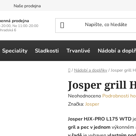
n
Naše prodejna
enná prodejna
-20:00, Ne 11:00-20:00
ehradská 6
Speciality
Sladkosti
Trvanlivé
Nádobí a dopl
Domů
/
Nádobí a doplňky
/
Josper gril
Josper grill
Průměrné
Neohodnoceno
Podrobnosti ho
hodnocení
Značka:
Josper
produktu
Josper HJX-PRO L175 WTD
je
je
gril a pec v jednom
výkonném a
0,0
v řadě
je vybaven
vlastním po