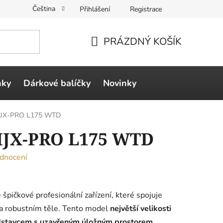
Čeština
Přihlášení
Registrace
PRÁZDNÝ KOŠÍK
NÁKUPNÍ
KOŠÍK
ňky
Dárkové balíčky
Novinky
l HJX-PRO L175 WTD
 HJX-PRO L175 WTD
dnocení
 špičkové profesionální zařízení, které spojuje
 robustním těle. Tento model
největší velikosti
dstavcem s uzavřeným úložným prostorem
,