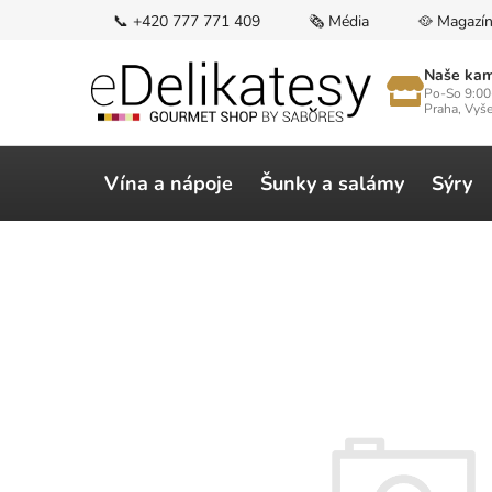
Přejít
📞 +420 777 771 409
🗞️ Média
🥘 Magazí
na
obsah
Naše kam
Po-So 9:00
Praha, Vyš
Vína a nápoje
Šunky a salámy
Sýry