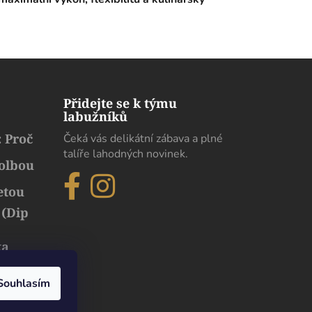
Přidejte se k týmu
labužníků
 Proč
Čeká vás delikátní zábava a plné
talíře lahodných novinek.
volbou
etou
 (Dip
ka
běh
uxusu
Souhlasím