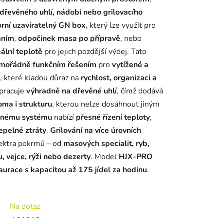
dřevěného uhlí, nádobí nebo grilovacího
orní uzavíratelný GN box
, který lze využít pro
áním
,
odpočinek masa po přípravě
, nebo
ální teplotě
pro jejich pozdější výdej. Tato
ořádně funkčním řešením
pro
vytížené a
, které kladou důraz na
rychlost, organizaci a
 pracuje
výhradně na dřevěné uhlí
, čímž dodává
oma i strukturu
, kterou nelze dosáhnout jiným
enému systému
nabízí
přesné řízení teploty
,
epelné ztráty
.
Grilování na více úrovních
ektra pokrmů – od
masových specialit, ryb,
u, vejce, rýži nebo dezerty
. Model
HJX-PRO
aurace s kapacitou až 175 jídel za hodinu
.
Na dotaz