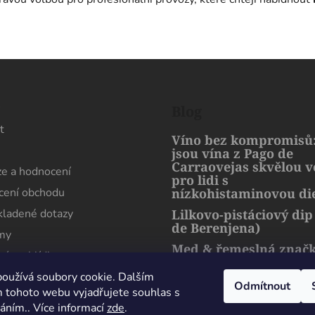
s
Blog
t
Víno bez kompromisů:
jsou vína z Pago de
Carraovejas skvělou 
e a hodnocení
pro lidi s
ení obchodu
nízkohistaminovou di
kladené dotazy
Lilkovo-pistáciový dip
de Berenjena)
rmy
Med & řemeslná znač
ní prohlídka
artMuria – sladký pří
harmonie přírody a l
oužívá soubory cookie. Dalším
Odmítnout
 tohoto webu vyjadřujete souhlas s
váním.. Více informací
zde
.