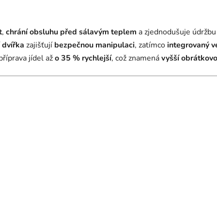
t
,
chrání obsluhu před sálavým teplem
a zjednodušuje údržbu
 dvířka
zajišťují
bezpečnou manipulaci
, zatímco
integrovaný v
příprava jídel až
o 35 % rychlejší
, což znamená
vyšší obrátkovo