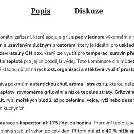
Popis
Diskuze
onální zařízení, které spojuje
gril a pec v jednom
výkonném a r
m s uzavřeným úložným prostorem
, který je ideální pro
usklad
uzavíratelný GN box
, který lze využít pro
temperaci surovin př
lní teplotě
pro jejich pozdější výdej. Tato kombinace činí mode
ré kladou důraz na
rychlost, organizaci a efektivní využití prost
odává pokrmům
autentickou chuť, aroma i strukturu
, kterou nel
teploty
,
rovnoměrné grilování
a
nízké tepelné ztráty
.
Grilování
it, ryb, mořských plodů
, až po
zeleninu, vejce, rýži nebo deze
ch kuchyních.
taurace s kapacitou až 175 jídel za hodinu
. Pracovní teplota 
ovává stabilní výkon po celý den. Přitom má
až o 40 % nižší s