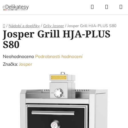
Přejít
Hledat
NÁKUP
na
KOŠÍK
obsah
Domů
/
Nádobí a doplňky
/
Grily Josper
/
Josper Grill HJA-PLUS S80
Josper Grill HJA-PLUS
S80
Průměrné
Neohodnoceno
Podrobnosti hodnocení
hodnocení
Značka:
Josper
produktu
je
0,0
z
5
hvězdiček.