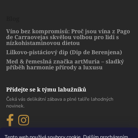
Blog
Víno bez kompromisů: Proč jsou vína z Pago
de Carraovejas skvělou volbou pro lidi s
nízkohistaminovou dietou
Lilkovo-pistáciový dip (Dip de Berenjena)
Med & řemeslná značka artMuria – sladký
příběh harmonie přírody a luxusu
Přidejte se k týmu labužníků
Čeká vás delikátní zábava a plné talíře lahodných
novinek.
Tento web používá soubory cookie. Dalším procházením