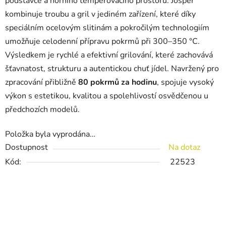
podstavce a horního temperovacího prostoru. Josper
kombinuje troubu a gril v jediném zařízení, které díky
speciálním ocelovým slitinám a pokročilým technologiím
umožňuje celodenní přípravu pokrmů při 300–350 °C.
Výsledkem je rychlé a efektivní grilování, které zachovává
šťavnatost, strukturu a autentickou chuť jídel. Navržený pro
zpracování přibližně
80 pokrmů za hodinu
, spojuje vysoký
výkon s estetikou, kvalitou a spolehlivostí osvědčenou u
předchozích modelů.
Položka byla vyprodána…
Dostupnost
Na dotaz
Kód:
22523