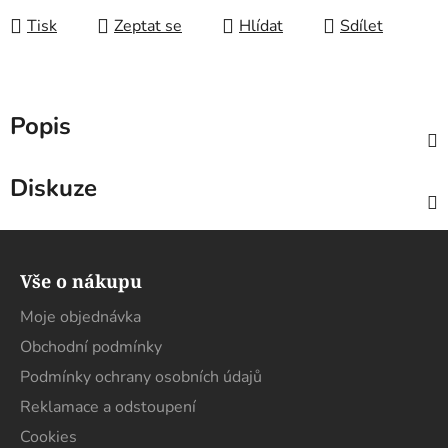
Tisk
Zeptat se
Hlídat
Sdílet
Popis
Diskuze
Z
á
Vše o nákupu
p
a
Moje objednávka
t
Obchodní podmínky
í
Podmínky ochrany osobních údajů
Reklamace a odstoupení
Cookies