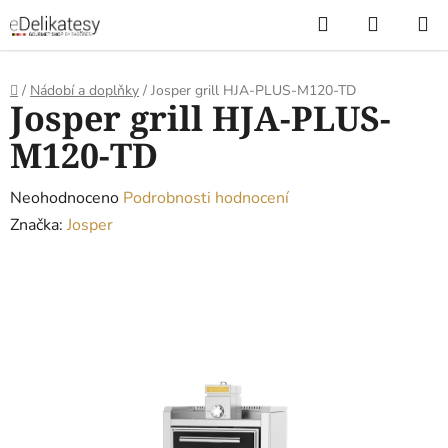
Přejít
Hledat
NÁKUP
na
KOŠÍK
obsah
Domů
/
Nádobí a doplňky
/
Josper grill HJA-PLUS-M120-TD
Josper grill HJA-PLUS-
M120-TD
Průměrné
Neohodnoceno
Podrobnosti hodnocení
hodnocení
Značka:
Josper
produktu
je
0,0
z
5
hvězdiček.