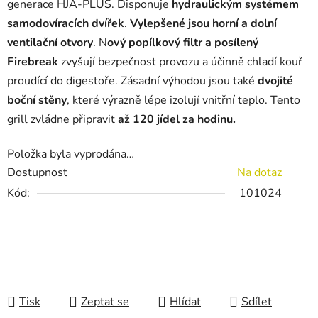
generace HJA-PLUS. Disponuje
hydraulickým systémem
samodovíracích dvířek
.
Vylepšené jsou horní a dolní
ventilační otvory
. N
ový popílkový filtr a posílený
Firebreak
zvyšují bezpečnost provozu a účinně chladí kouř
proudící do digestoře. Zásadní výhodou jsou také
dvojité
boční stěny
, které výrazně lépe izolují vnitřní teplo. Tento
grill zvládne připravit
až 120 jídel za hodinu.
Položka byla vyprodána…
Dostupnost
Na dotaz
Kód:
101024
Tisk
Zeptat se
Hlídat
Sdílet