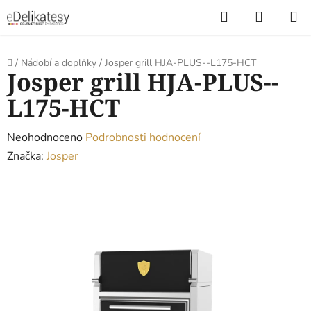
Přejít
Hledat
NÁKUP
na
KOŠÍK
obsah
Domů
/
Nádobí a doplňky
/
Josper grill HJA-PLUS--L175-HCT
Josper grill HJA-PLUS--
L175-HCT
Průměrné
Neohodnoceno
Podrobnosti hodnocení
hodnocení
Značka:
Josper
produktu
je
0,0
z
5
hvězdiček.