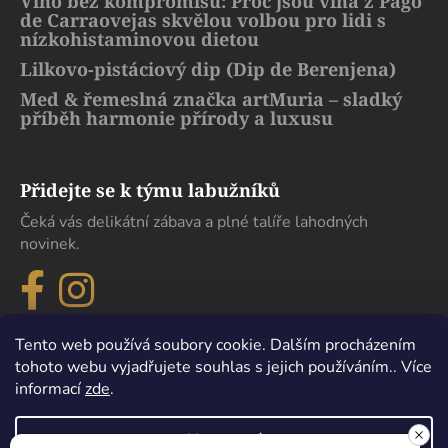
Víno bez kompromisů: Proč jsou vína z Pago
de Carraovejas skvělou volbou pro lidi s
nízkohistaminovou dietou
Lilkovo-pistáciový dip (Dip de Berenjena)
Med & řemeslná značka artMuria – sladký
příběh harmonie přírody a luxusu
Přidejte se k týmu labužníků
Čeká vás delikátní zábava a plné talíře lahodných
novinek.
Tento web používá soubory cookie. Dalším procházením
tohoto webu vyjadřujete souhlas s jejich používáním.. Více
informací
zde
.
Nastavení