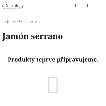
Přejít
Hledat
NÁKUP
na
KOŠÍK
obsah
Domů
/
jamon
/
Jamón serrano
Jamón serrano
Produkty teprve připravujeme.