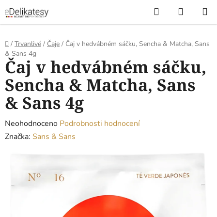
Přejít
Hledat
NÁKUP
na
KOŠÍK
obsah
Domů
/
Trvanlivé
/
Čaje
/
Čaj v hedvábném sáčku, Sencha & Matcha, Sans
& Sans 4g
Čaj v hedvábném sáčku,
Sencha & Matcha, Sans
& Sans 4g
Průměrné
Neohodnoceno
Podrobnosti hodnocení
hodnocení
Značka:
Sans & Sans
produktu
je
0,0
z
5
hvězdiček.