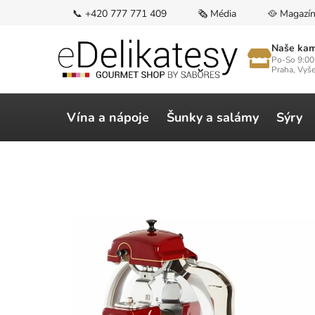
Přejít
📞 +420 777 771 409
🗞️ Média
🥘 Magazí
na
obsah
Naše kam
Po-So 9:00
Praha, Vyš
Vína a nápoje
Šunky a salámy
Sýry