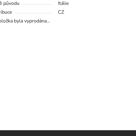
ě původu
Itálie
ribuce
CZ
oložka byla vyprodána…