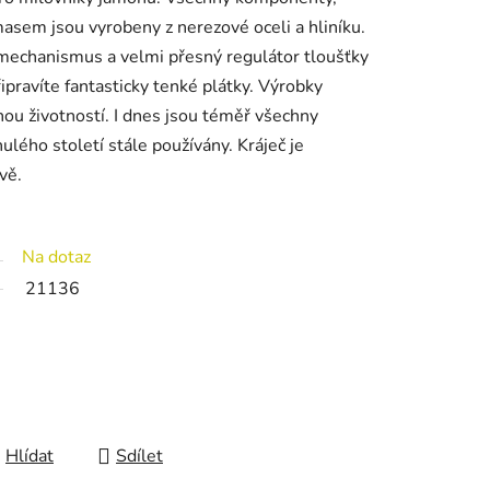
masem jsou vyrobeny z nerezové oceli a hliníku.
echanismus a velmi přesný regulátor tloušťky
ipravíte fantasticky tenké plátky. Výrobky
hou životností. I dnes jsou téměř všechny
lého století stále používány. Kráječ je
vě.
Na dotaz
21136
Hlídat
Sdílet