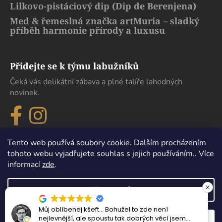
Lilkovo-pistáciový dip (Dip de Berenjena)
Med & řemeslná značka artMuria – sladký
příběh harmonie přírody a luxusu
Přidejte se k týmu labužníků
Čeká vás delikátní zábava a plné talíře lahodných
novinek.
Tento web používá soubory cookie. Dalším procházením
tohoto webu vyjadřujete souhlas s jejich používáním.. Více
informací
zde
.
Nastavení
Můj oblíbenej kšeft… Bohužel to zde není
Vytvořil Shoptet
nejlevnější, ale spoustu tak dobrých věcí jsem
Odmítnout
Souhlasím