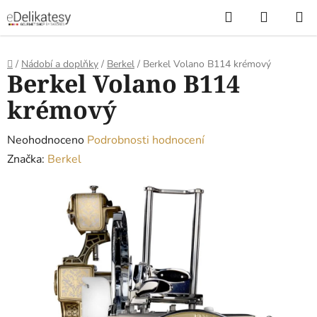
Přejít
Hledat
NÁKUP
na
KOŠÍK
obsah
Domů
/
Nádobí a doplňky
/
Berkel
/
Berkel Volano B114 krémový
Berkel Volano B114
krémový
Průměrné
Neohodnoceno
Podrobnosti hodnocení
hodnocení
Značka:
Berkel
produktu
je
0,0
z
5
hvězdiček.