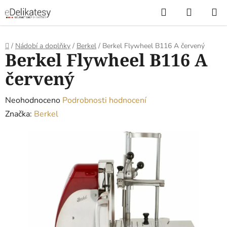
Přejít
Hledat
NÁKUP
na
KOŠÍK
obsah
Domů
/
Nádobí a doplňky
/
Berkel
/
Berkel Flywheel B116 A červený
Berkel Flywheel B116 A
červený
Průměrné
Neohodnoceno
Podrobnosti hodnocení
hodnocení
Značka:
Berkel
produktu
je
0,0
z
5
hvězdiček.