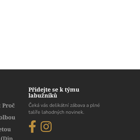
Přidejte se k týmu
labužníků
 Proč
Čeká vás delikátní zábava a plné
talíře lahodných novinek.
volbou
etou
 (Dip