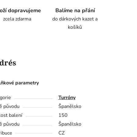
oží dopravujeme
Balíme na přání
zcela zdarma
do dárkových kazet a
košíků
drés
ňkové parametry
gorie
Turróny
ě původu
Španělsko
kost balení
150
ě původu
Španělsko
ribuce
CZ