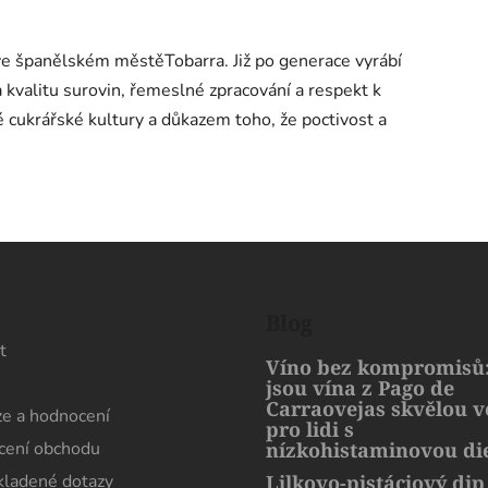
 ve španělském městě
Tobarra. Již po generace vyrábí
 kvalitu surovin, řemeslné zpracování a respekt k
é cukrářské kultury a důkazem toho, že poctivost a
s
Blog
t
Víno bez kompromisů:
jsou vína z Pago de
Carraovejas skvělou 
e a hodnocení
pro lidi s
ení obchodu
nízkohistaminovou di
kladené dotazy
Lilkovo-pistáciový dip