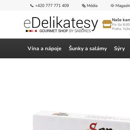
Přejít
📞 +420 777 771 409
🗞️ Média
🥘 Magazí
na
obsah
Naše kam
Po-So 9:00
Praha, Vyš
Vína a nápoje
Šunky a salámy
Sýry