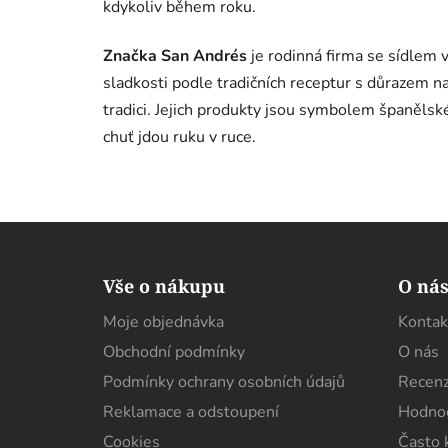
kdykoliv během roku.
Značka San Andrés
je rodinná firma se sídlem
sladkosti podle tradičních receptur s důrazem na
tradici. Jejich produkty jsou symbolem španělsk
chuť jdou ruku v ruce.
Z
á
Vše o nákupu
O ná
p
Moje objednávka
Kontak
a
Obchodní podmínky
O nás
t
í
Podmínky ochrany osobních údajů
Recenz
Reklamace a odstoupení
Hodnoc
Cookies
Často 