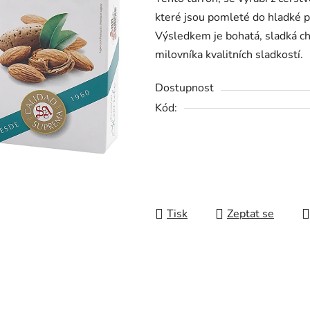
z
které jsou pomleté do hladké p
5
Výsledkem je bohatá, sladká ch
hvězdiček.
milovníka kvalitních sladkostí.
Dostupnost
Kód:
Tisk
Zeptat se