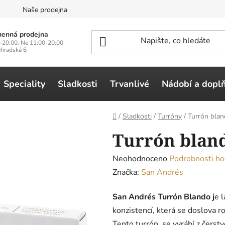
n
Naše prodejna
enná prodejna
-20:00, Ne 11:00-20:00
ehradská 6
Speciality
Sladkosti
Trvanlivé
Nádobí a dopl
Domů
/
Sladkosti
/
Turróny
/
Turrón blan
Turrón bland
Průměrné
Neohodnoceno
Podrobnosti ho
hodnocení
Značka:
San Andrés
produktu
San Andrés Turrón Blando j
e 
je
konzistencí, která se doslova r
0,0
Tento turrón, se vyrábí z čerst