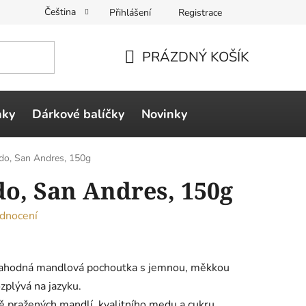
Čeština
Přihlášení
Registrace
PRÁZDNÝ KOŠÍK
NÁKUPNÍ
KOŠÍK
ňky
Dárkové balíčky
Novinky
do, San Andres, 150g
o, San Andres, 150g
dnocení
lahodná mandlová pochoutka s jemnou, měkkou
ozplývá na jazyku.
vě pražených mandlí, kvalitního medu a cukru,