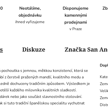
00
Neotálíme,
Disponujeme
Zb
objednávku
kamennými
ihned vyřizujeme
prodejnami
v Praze
s
Diskuze
Značka
San An
Dopl
 pochoutka s jemnou, měkkou konzistencí, která se
Kate
ábí z čerstvě pražených mandlí, kvalitního medu a
ásledně dochuceny tradičním způsobem. Výsledkem je
Zem
otěší každého milovníka kvalitních sladkostí.
Veli
 dárek nebo jako součást slavnostního stolování.
Zem
k si tuto tradiční španělskou specialitu vychutnat
Dist