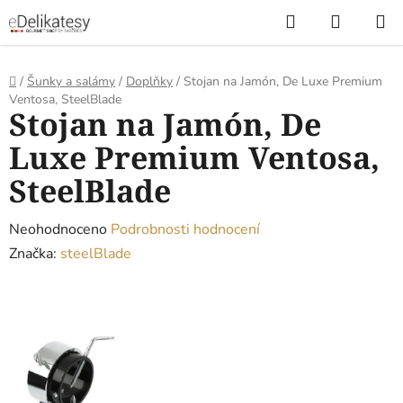
Přejít
Hledat
NÁKUP
na
KOŠÍK
obsah
Domů
/
Šunky a salámy
/
Doplňky
/
Stojan na Jamón, De Luxe Premium
Ventosa, SteelBlade
Stojan na Jamón, De
Luxe Premium Ventosa,
SteelBlade
Průměrné
Neohodnoceno
Podrobnosti hodnocení
hodnocení
Značka:
steelBlade
produktu
je
0,0
z
5
hvězdiček.