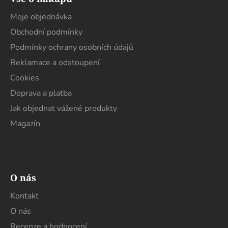
p
a
Moje objednávka
t
Obchodní podmínky
í
Podmínky ochrany osobních údajů
Reklamace a odstoupení
Cookies
Doprava a platba
Jak objednat vážené produkty
Magazín
O nás
Kontakt
O nás
Recenze a hodnocení