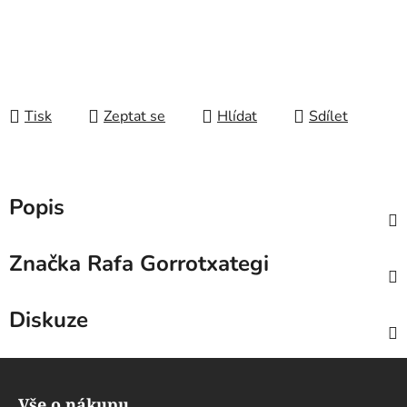
Tisk
Zeptat se
Hlídat
Sdílet
Popis
Značka
Rafa Gorrotxategi
Diskuze
Z
á
Vše o nákupu