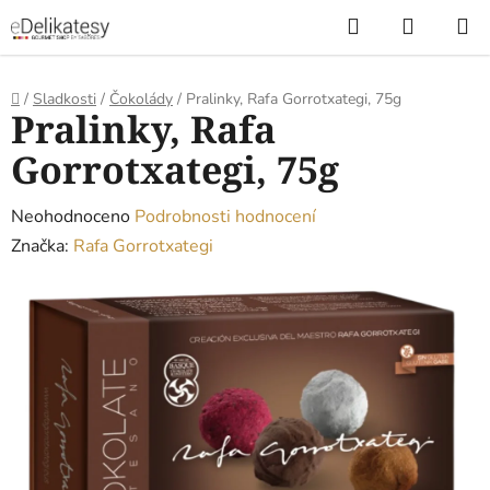
Přejít
Hledat
NÁKUP
na
KOŠÍK
obsah
Domů
/
Sladkosti
/
Čokolády
/
Pralinky, Rafa Gorrotxategi, 75g
Pralinky, Rafa
Gorrotxategi, 75g
Průměrné
Neohodnoceno
Podrobnosti hodnocení
hodnocení
Značka:
Rafa Gorrotxategi
produktu
je
0,0
z
5
hvězdiček.