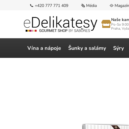
Přejít
📞 +420 777 771 409
🗞️ Média
🥘 Magazí
na
obsah
Naše kam
Po-So 9:00
Praha, Vyš
Vína a nápoje
Šunky a salámy
Sýry