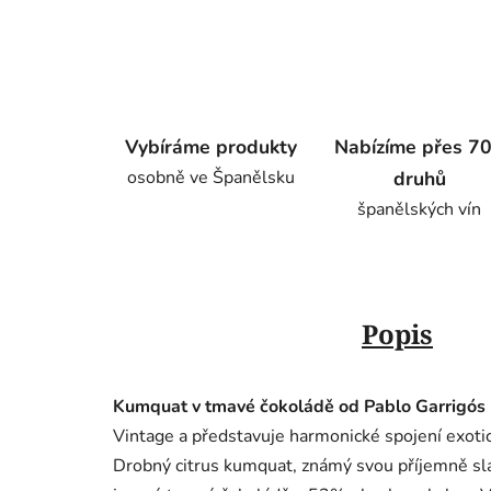
Vybíráme produkty
Nabízíme přes 7
osobně ve Španělsku
druhů
španělských vín
Popis
Kumquat v tmavé čokoládě od Pablo Garrigós
Vintage a představuje harmonické spojení exot
Drobný citrus kumquat, známý svou příjemně sla