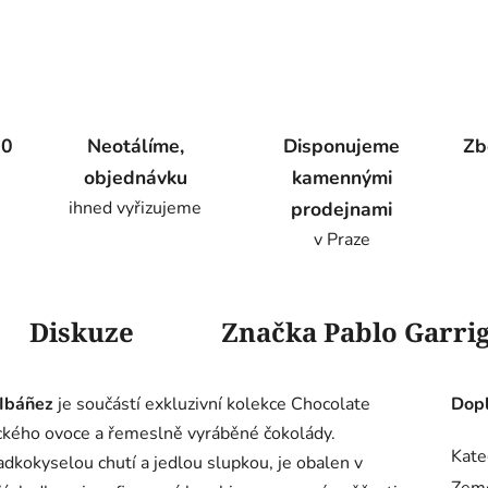
00
Neotálíme,
Disponujeme
Zb
objednávku
kamennými
ihned vyřizujeme
prodejnami
v Praze
Diskuze
Značka
Pablo Garri
 Ibáñez
je součástí exkluzivní kolekce Chocolate
Dopl
ického ovoce a řemeslně vyráběné čokolády.
Kate
dkokyselou chutí a jedlou slupkou, je obalen v