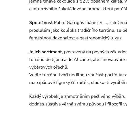
jemné tmavé čokoládě s 52% obsahem kakaa. Vý
a intenzivního čokoládového aroma, která potěší
Společnost
Pablo Garrigós Ibáñez S.L., založen
proslulém jako kolébka tradičního turrónu, se 
řemeslnou dokonalost a gastronomický luxus.
Jejich sortiment
, postavený na pevných základech
turrónu de Jijona a de Alicante, ale i inovativní
výběrových ořechů.
Vedle turrónu tvoří nedílnou součást portfolia 
marcipánové figurky či fruités, sladkosti vyráběn
Každý výrobek je zhmotněním pečlivého výběru sur
dodnes zůstává věrná svému původu i filozofii vý