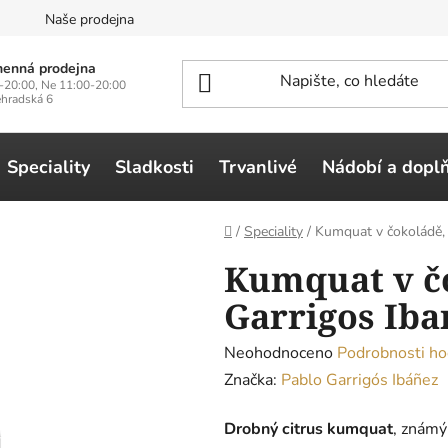
n
Naše prodejna
enná prodejna
-20:00, Ne 11:00-20:00
ehradská 6
Speciality
Sladkosti
Trvanlivé
Nádobí a dopl
Domů
/
Speciality
/
Kumquat v čokoládě, 
Kumquat v č
Garrigos Iba
Průměrné
Neohodnoceno
Podrobnosti ho
hodnocení
Značka:
Pablo Garrigós Ibáñez
produktu
Drobný citrus kumquat
, známý
je