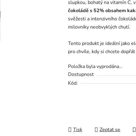
slupkou, bohatý na vitamín C, v
0,0
čokoládě s 52% obsahem kak
z
svěžesti a intenzivního čokolá
5
milovníky neobvyklých chutí.
hvězdiček.
Tento produkt je ideální jako e
pro chvíle, kdy si chcete dopřá
Položka byla vyprodána…
Dostupnost
Kód:
Tisk
Zeptat se