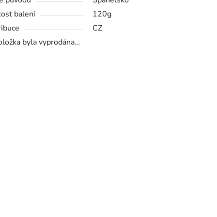
ě původu
Španělsko
kost balení
120g
ribuce
CZ
oložka byla vyprodána…