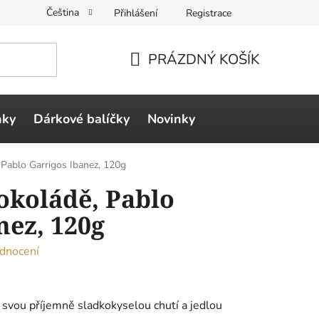
Čeština
Přihlášení
Registrace
PRÁZDNÝ KOŠÍK
NÁKUPNÍ
KOŠÍK
ňky
Dárkové balíčky
Novinky
Pablo Garrigos Ibanez, 120g
okoládě, Pablo
nez, 120g
dnocení
 svou příjemně sladkokyselou chutí a jedlou