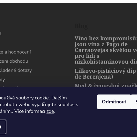
s
Blog
t
Víno bez kompromisů:
jsou vína z Pago de
Carraovejas skvělou 
e a hodnocení
pro lidi s
ení obchodu
nízkohistaminovou di
kladené dotazy
Lilkovo-pistáciový dip
de Berenjena)
rmy
Med & řemeslná znač
ní prohlídka
artMuria – sladký pří
harmonie přírody a l
oužívá soubory cookie. Dalším
Odmítnout
 tohoto webu vyjadřujete souhlas s
váním.. Více informací
zde
.
Dobrý den. Pokud chodíme s moji paní na
procházku tímto směrem, moc rádi se zastavíme
í
na lahvinku dobrého červeného, trochu výborné
Václav Kaiser
22 Ledna 2026
hrazena.
Upravit nastavení cookies
šunky, a dobré olivy. Je ten den ještě krásnější. Jen