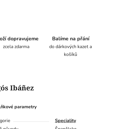
oží dopravujeme
Balíme na přání
zcela zdarma
do dárkových kazet a
košíků
gós Ibáñez
ňkové parametry
gorie
Speciality