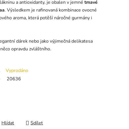
lákninu a antioxidanty, je obalen v jemné
tmavé
aa
. Výsledkem je rafinovaná kombinace ovocné
dového aroma, která potěší náročné gurmány i
legantní dárek nebo jako výjimečná delikatesa
t něco opravdu zvláštního.
Vyprodáno
20636
Hlídat
Sdílet