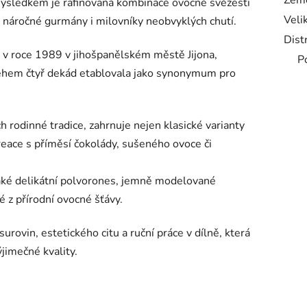
Zem
sledkem je rafinovaná kombinace ovocné svěžesti
Veli
 náročné gurmány i milovníky neobvyklých chutí.
Dist
á v roce 1989 v jihošpanělském městě Jijona,
P
během čtyř dekád etablovala jako synonymum pro
 rodinné tradice, zahrnuje nejen klasické varianty
 kreace s příměsí čokolády, sušeného ovoce či
také delikátní polvorones, jemně modelované
é z přírodní ovocné šťávy.
ovin, estetického citu a ruční práce v dílně, která
jimečné kvality.