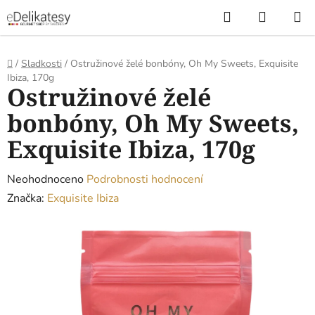
Přejít
Hledat
NÁKUP
na
KOŠÍK
obsah
Domů
/
Sladkosti
/
Ostružinové želé bonbóny, Oh My Sweets, Exquisite
Ibiza, 170g
Ostružinové želé
bonbóny, Oh My Sweets,
Exquisite Ibiza, 170g
Průměrné
Neohodnoceno
Podrobnosti hodnocení
hodnocení
Značka:
Exquisite Ibiza
produktu
je
0,0
z
5
hvězdiček.