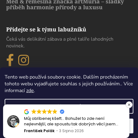
Med & řemeslná značka artMuria – sladký
příběh harmonie přírody a luxusu
Přidejte se k týmu labužníků
Čeká vás delikátní zábava a plné talíře lahodných
novinek.
Tento web používá soubory cookie. Dalším procházením
tohoto webu vyjadřujete souhlas s jejich používáním.. Více
informací
zde
.
Nastavení
Můj oblíbenej kšeft… Bohužel to zde není
Ma
Vytvořil Shoptet
nejlevnější, ale spoustu tak dobrých věcí jsem
kte
Odmítnout
Souhlasím
Copyright 2026
eDelikatesy
. Všechna práva vyhrazena.
nejedl ani v samotném Španělsku.
Per
František Polák
3 Srpna 2026
Mi
Upravit nastavení cookies