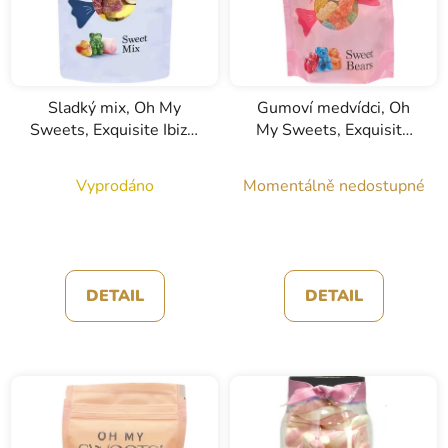
Sladký mix, Oh My
Gumoví medvídci, Oh
Sweets, Exquisite Ibiza,
My Sweets, Exquisite
125g
Ibiza, 170g
Vyprodáno
Momentálně nedostupné
DETAIL
DETAIL