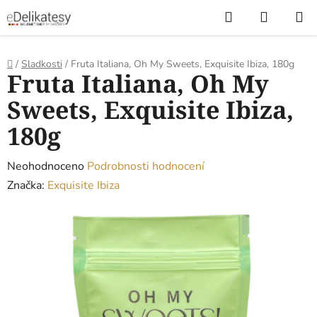
Přejít
Hledat
NÁKUP
na
KOŠÍK
obsah
Domů
/
Sladkosti
/
Fruta Italiana, Oh My Sweets, Exquisite Ibiza, 180g
Fruta Italiana, Oh My
Sweets, Exquisite Ibiza,
180g
Průměrné
Neohodnoceno
Podrobnosti hodnocení
hodnocení
Značka:
Exquisite Ibiza
produktu
je
0,0
z
5
hvězdiček.