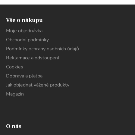
Z
á
Vše o nákupu
p
a
Moje objednávka
t
Obchodní podmínky
í
Podmínky ochrany osobních údajů
Reklamace a odstoupení
Cookies
Doprava a platba
Jak objednat vážené produkty
Magazín
O nás