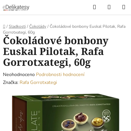
Přejít
Hledat
NÁKUP
na
KOŠÍK
obsah
Domů
/
Sladkosti
/
Čokolády
/
Čokoládové bonbony Euskal Pilotak, Rafa
Gorrotxategi, 60g
Čokoládové bonbony
Euskal Pilotak, Rafa
Gorrotxategi, 60g
Průměrné
Neohodnoceno
Podrobnosti hodnocení
hodnocení
Značka:
Rafa Gorrotxategi
produktu
je
0,0
z
5
hvězdiček.