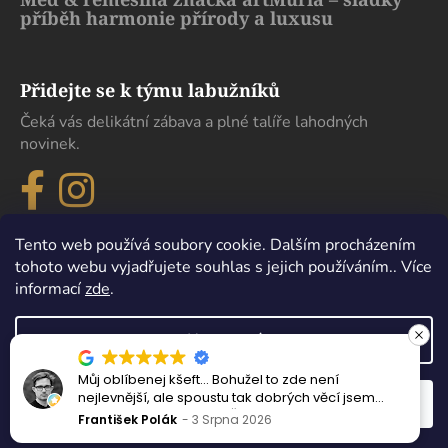
příběh harmonie přírody a luxusu
Přidejte se k týmu labužníků
Čeká vás delikátní zábava a plné talíře lahodných
novinek.
Tento web používá soubory cookie. Dalším procházením
tohoto webu vyjadřujete souhlas s jejich používáním.. Více
informací
zde
.
Nastavení
Můj oblíbenej kšeft… Bohužel to zde není
Vytvořil Shoptet
nejlevnější, ale spoustu tak dobrých věcí jsem
Odmítnout
Souhlasím
Copyright 2026
eDelikatesy
. Všechna práva vyhrazena.
nejedl ani v samotném Španělsku.
František Polák
3 Srpna 2026
Upravit nastavení cookies