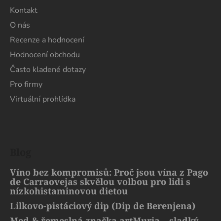
Kontakt
O nás
Recenze a hodnocení
Hodnocení obchodu
Často kladené dotazy
Pro firmy
Virtuální prohlídka
Blog
Víno bez kompromisů: Proč jsou vína z Pago
de Carraovejas skvělou volbou pro lidi s
nízkohistaminovou dietou
Lilkovo-pistáciový dip (Dip de Berenjena)
Med & řemeslná značka artMuria – sladký