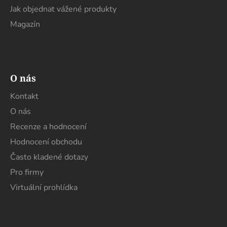
Jak objednat vážené produkty
ý
p
Magazín
i
s
u
O nás
Kontakt
O nás
Recenze a hodnocení
Hodnocení obchodu
Často kladené dotazy
Pro firmy
Virtuální prohlídka