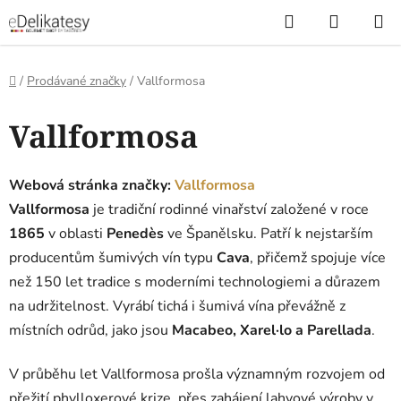
Přejít
Hledat
NÁKUP
na
KOŠÍK
obsah
Domů
/
Prodávané značky
/
Vallformosa
V
Vallformosa
ý
p
i
Webová stránka značky:
Vallformosa
s
Vallformosa
je tradiční rodinné vinařství založené v roce
p
1865
v oblasti
Penedès
ve Španělsku. Patří k nejstarším
r
producentům šumivých vín typu
Cava
, přičemž spojuje více
o
než 150 let tradice s moderními technologiemi a důrazem
d
na udržitelnost. Vyrábí tichá i šumivá vína převážně z
u
místních odrůd, jako jsou
Macabeo, Xarel·lo a Parellada
.
k
t
V průběhu let Vallformosa prošla významným rozvojem od
ů
přežití phylloxerové krize, přes zahájení lahvové výroby v