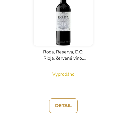
í
p
r
o
d
u
k
Roda, Reserva, D.O.
t
Rioja, červené víno,
ů
0,75l
Vyprodáno
DETAIL