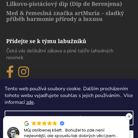
Lilkovo-pistáciový dip (Dip de Berenjena)
Med & řemeslná značka artMuria – sladký
příběh harmonie přírody a luxusu
Přidejte se k týmu labužníků
Čeká vás delikátní zábava a plné talíře lahodných
novinek.
Tento web používá soubory cookie. Dalším procházením
tohoto webu vyjadřujete souhlas s jejich používáním.. Více
informací
zde
.
Nastavení
Můj oblíbenej kšeft… Bohužel to zde není
Vytvořil Shoptet
nejlevnější, ale spoustu tak dobrých věcí jsem
Odmítnout
Souhlasím