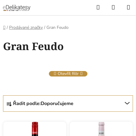
Přejít
Hledat
NÁKUP
na
KOŠÍK
obsah
Domů
/
Prodávané značky
/
Gran Feudo
V
Gran Feudo
ý
p
i
s
Otevřít filtr
p
r
o
Ř
d
Řadit podle:
Doporučujeme
a
u
z
k
e
t
n
ů