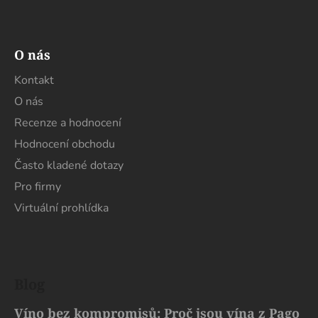
s
u
O nás
Kontakt
O nás
Recenze a hodnocení
Hodnocení obchodu
Často kladené dotazy
Pro firmy
Virtuální prohlídka
Blog
Víno bez kompromisů: Proč jsou vína z Pago