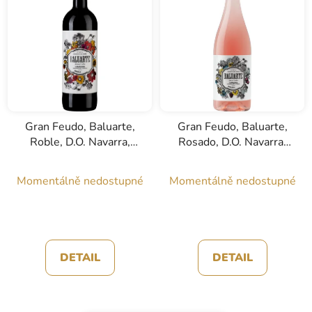
í
p
r
o
d
u
k
Gran Feudo, Baluarte,
Gran Feudo, Baluarte,
t
Roble, D.O. Navarra,
Rosado, D.O. Navarra,
ů
červené víno, 0,75l
růžové víno, 0,75l
Momentálně nedostupné
Momentálně nedostupné
DETAIL
DETAIL