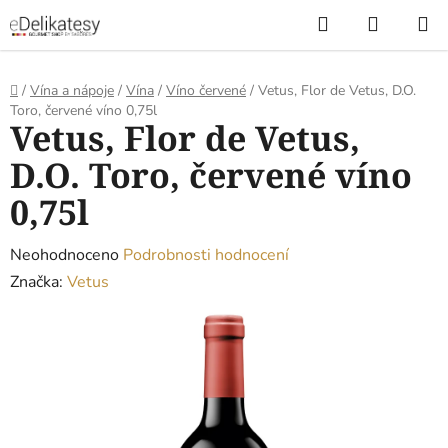
Přejít
Hledat
NÁKUP
na
KOŠÍK
obsah
Domů
/
Vína a nápoje
/
Vína
/
Víno červené
/
Vetus, Flor de Vetus, D.O.
Toro, červené víno 0,75l
Vetus, Flor de Vetus,
D.O. Toro, červené víno
0,75l
Průměrné
Neohodnoceno
Podrobnosti hodnocení
hodnocení
Značka:
Vetus
produktu
je
0,0
z
5
hvězdiček.