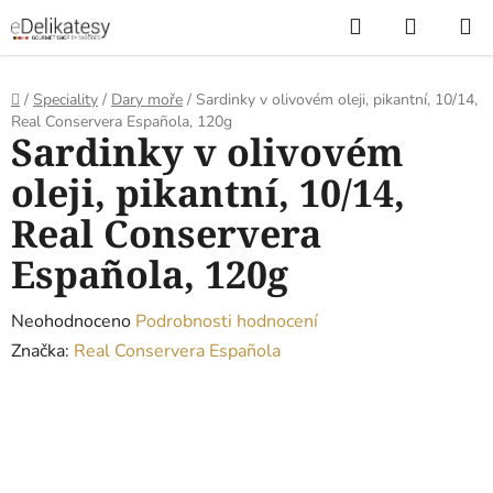
Přejít
Hledat
NÁKUP
na
KOŠÍK
obsah
Domů
/
Speciality
/
Dary moře
/
Sardinky v olivovém oleji, pikantní, 10/14,
Real Conservera Española, 120g
Sardinky v olivovém
oleji, pikantní, 10/14,
Real Conservera
Española, 120g
Průměrné
Neohodnoceno
Podrobnosti hodnocení
hodnocení
Značka:
Real Conservera Española
produktu
je
0,0
z