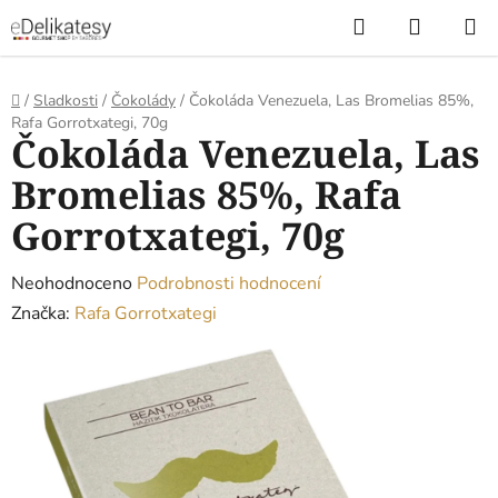
Přejít
Hledat
NÁKUP
na
KOŠÍK
obsah
Domů
/
Sladkosti
/
Čokolády
/
Čokoláda Venezuela, Las Bromelias 85%,
Rafa Gorrotxategi, 70g
Čokoláda Venezuela, Las
Bromelias 85%, Rafa
Gorrotxategi, 70g
Průměrné
Neohodnoceno
Podrobnosti hodnocení
hodnocení
Značka:
Rafa Gorrotxategi
produktu
je
0,0
z
5
hvězdiček.