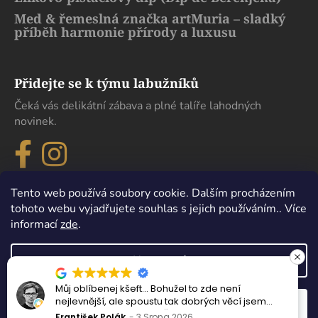
Med & řemeslná značka artMuria – sladký
příběh harmonie přírody a luxusu
Přidejte se k týmu labužníků
Čeká vás delikátní zábava a plné talíře lahodných
novinek.
Tento web používá soubory cookie. Dalším procházením
tohoto webu vyjadřujete souhlas s jejich používáním.. Více
informací
zde
.
Nastavení
Můj oblíbenej kšeft… Bohužel to zde není
Vytvořil Shoptet
nejlevnější, ale spoustu tak dobrých věcí jsem
Odmítnout
Souhlasím
Copyright 2026
eDelikatesy
. Všechna práva vyhrazena.
nejedl ani v samotném Španělsku.
František Polák
3 Srpna 2026