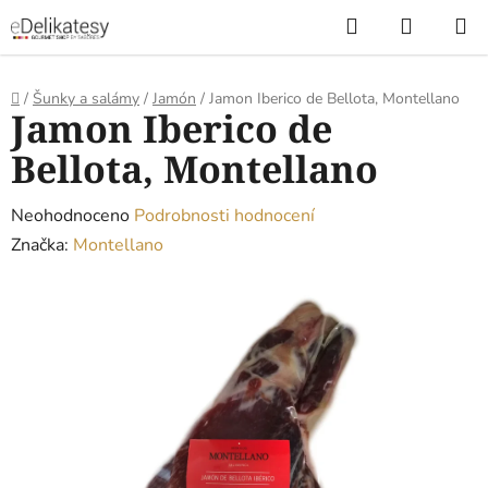
Přejít
Hledat
NÁKUP
na
KOŠÍK
obsah
Domů
/
Šunky a salámy
/
Jamón
/
Jamon Iberico de Bellota, Montellano
Jamon Iberico de
Bellota, Montellano
Průměrné
Neohodnoceno
Podrobnosti hodnocení
hodnocení
Značka:
Montellano
produktu
je
0,0
z
5
hvězdiček.