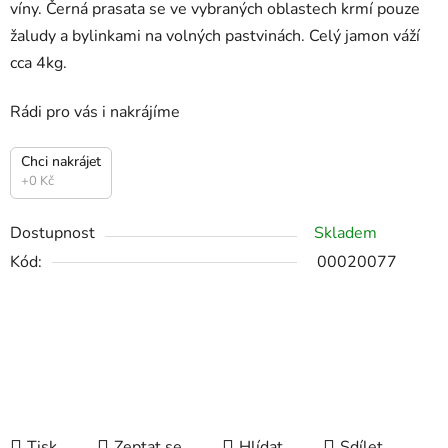
víny. Černá prasata se ve vybraných oblastech krmí pouze
žaludy a bylinkami na volných pastvinách. Celý jamon váží
cca 4kg.
Rádi pro vás i nakrájíme
Chci nakrájet
+0 Kč
Dostupnost
Skladem
Kód:
00020077
Tisk
Zeptat se
Hlídat
Sdílet