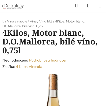
Přejít
Hledat
NÁKUP
na
KOŠÍK
obsah
Domů
/
Vína a nápoje
/
Vína
/
Víno bílé
/
4Kilos, Motor blanc,
D.O.Mallorca, bílé víno, 0,75l
4Kilos, Motor blanc,
D.O.Mallorca, bílé víno,
0,75l
Průměrné
Neohodnoceno
Podrobnosti hodnocení
hodnocení
Značka:
4 Kilos Vinícola
produktu
je
0,0
z
5
hvězdiček.