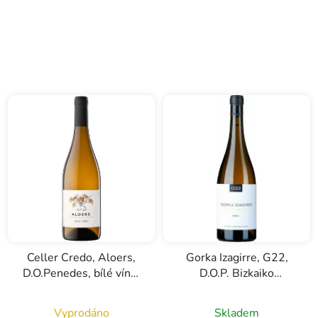
Celler Credo, Aloers,
Gorka Izagirre, G22,
D.O.Penedes, bílé víno,
D.O.P. Bizkaiko
0,75l
Txakolina, bílé víno,
0,75l
Vyprodáno
Skladem