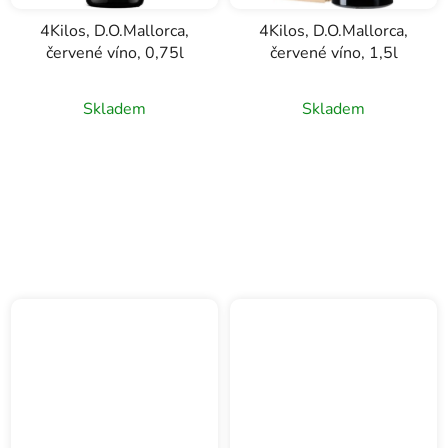
4Kilos, D.O.Mallorca,
4Kilos, D.O.Mallorca,
červené víno, 0,75l
červené víno, 1,5l
Průměrné
Skladem
Skladem
hodnocení
produktu
je
5,0
z
5
hvězdiček.