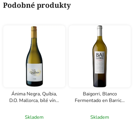
Podobné produkty
Ánima Negra, Quíbia,
Baigorri, Blanco
D.O. Mallorca, bílé víno,
Fermentado en Barrica,
0,75l
D.O.C. Rioja, bílé víno,
0,75l
Skladem
Skladem