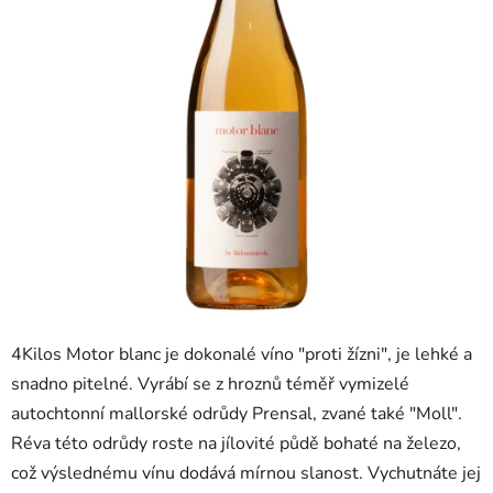
4Kilos Motor blanc je dokonalé víno "proti žízni", je lehké a
snadno pitelné. Vyrábí se z hroznů téměř vymizelé
autochtonní mallorské odrůdy Prensal, zvané také "Moll".
Réva této odrůdy roste na jílovité půdě bohaté na železo,
což výslednému vínu dodává mírnou slanost. Vychutnáte jej